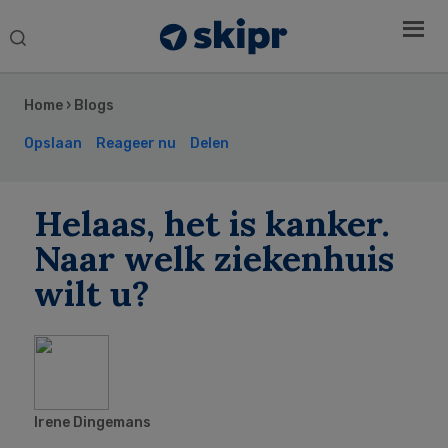
Search
this
Secondary
website
Sidebar
Home
›
Blogs
Opslaan
Reageer nu
Delen
Helaas, het is kanker.
Naar welk ziekenhuis
wilt u?
Irene Dingemans