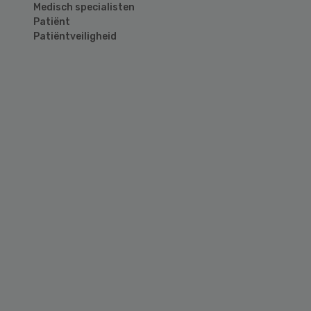
Medisch specialisten
Patiënt
Patiëntveiligheid
Primary
Sidebar