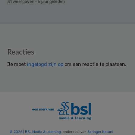
31 weergaven
· 6 jaar geleden
Reader
Reacties
Interactions
Je moet
ingelogd zijn op
om een reactie te plaatsen.
© 2026 | BSL Media & Learning
, onderdeel van
Springer Nature