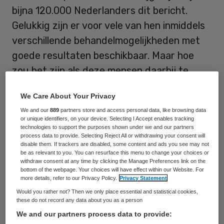
bijna 120.000 Nederlanders dit bericht.
Gelukkig zijn er voor vele van hen inmiddels
verschillende behandelmogelijkheden met
goede resultaten beschikbaar. Maar hoe
zou het zijn als deze mensen daarbij te
horen kregen: “We willen u graag verder
We Care About Your Privacy
laten onderzoeken door een collega in een
We and our
889
partners store and access personal data, like browsing data
ander ziekenhuis die gespecialiseerd is in
or unique identifiers, on your device. Selecting I Accept enables tracking
technologies to support the purposes shown under we and our partners
uw vorm van kanker. In dat ziekenhuis
process data to provide. Selecting Reject All or withdrawing your consent will
zullen zij de definitieve diagnose stellen en
disable them. If trackers are disabled, some content and ads you see may not
be as relevant to you. You can resurface this menu to change your choices or
de behandelmogelijkheden met u bespreken.
withdraw consent at any time by clicking the Manage Preferences link on the
bottom of the webpage. Your choices will have effect within our Website. For
Met die informatie kunt u – samen met de
more details, refer to our Privacy Policy.
Privacy Statement
artsen daar – een behandeling kiezen die bij
Would you rather not? Then we only place essential and statistical cookies,
these do not record any data about you as a person
u past. Ook kunt u het ziekenhuis kiezen
We and our partners process data to provide:
dat het beste bij u past.”