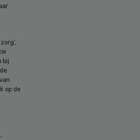
aar.
zorg’,
zie
 bij
 de
 van
k op de
,