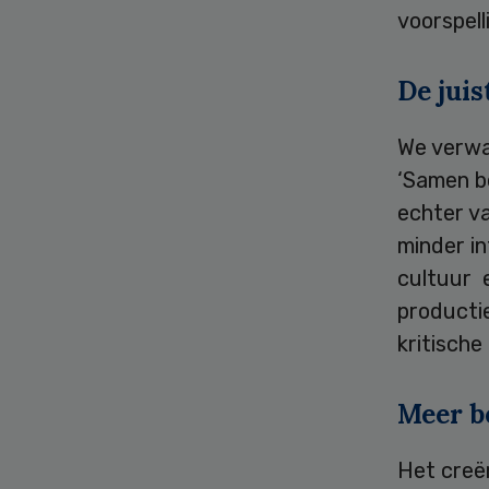
voorspell
De juis
We verwac
‘Samen be
echter va
minder in
cultuur 
producti
kritische
Meer b
Het creë