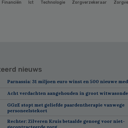
Financiën
Ict
Technologie
Zorgverzekeraar
Zorgve
teerd nieuws
Parnassia: 31 miljoen euro winst en 500 nieuwe me
Acht verdachten aangehouden in groot witwasond
GGzE stopt met geliefde paardentherapie vanwege
personeelstekort
Rechter: Zilveren Kruis betaalde genoeg voor niet-
gecontracteerde zorg