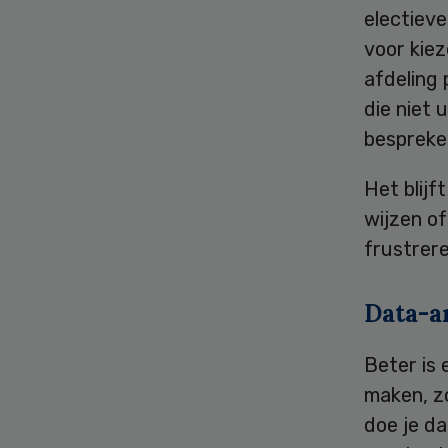
electieve
voor kiez
afdeling 
die niet 
bespreken
Het blijf
wijzen o
frustrere
Data-a
Beter is
maken, z
doe je d