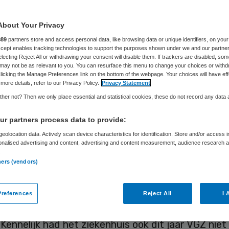
About Your Privacy
Steven Lugard
20 augustus 2019
,
11:49
97 keer gelezen
889
partners store and access personal data, like browsing data or unique identifiers, on your
Accept enables tracking technologies to support the purposes shown under we and our partne
electing Reject All or withdrawing your consent will disable them. If trackers are disabled, so
may not be as relevant to you. You can resurface this menu to change your choices or withd
licking the Manage Preferences link on the bottom of the webpage. Your choices will have eff
more details, refer to our Privacy Policy.
Privacy Statement
maakte een Rotterdams ziekenhuis bekend dat pa
her not? Then we only place essential and statistical cookies, these do not record any data
VGZ verzekerd zijn niet meer behandeld kunnen wo
r partners process data to provide:
t omzetplafond nu al is overschreden. Hoe zorg j
eolocation data. Actively scan device characteristics for identification. Store and/or access 
g kunt ingrijpen? En wat kunt je doen als er toch 
onalised advertising and content, advertising and content measurement, audience research 
ijding van het omzetplafond plaatsvindt?
.
ners (vendors)
ie bij het Ikazia ziekenhuis is vrij extreem. Vorig ja
 het ziekenhuis ook voortijdig het omzetplafond 
references
Reject All
I 
oen euro aan zorg niet door de zorgverzekeraar w
Kennelijk had het ziekenhuis ook dit jaar VGZ nie