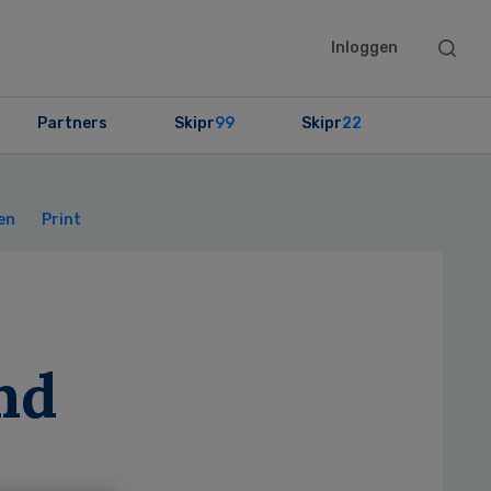
Searc
Inloggen
this
websit
Partners
Skipr
99
Skipr
22
Primary
Sidebar
en
Print
nd