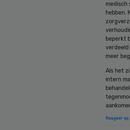
medisch s
hebben. M
zorgverz
verhoudi
beperkt 
verdeeld
meer begr
Als het z
intern m
behandel
tegenmoe
aankomen
Reageer op d