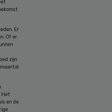
eet
toekomst
oeden. Er
n. Of er
kunnen
oed zijn
tenaantal
e
. Het
is en de
rige