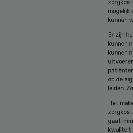
zorgkost
mogelijk 
kunnen w
Er zijn h
kunnen n
kunnen n
uitvoeren
patiënten
op de eig
leiden. Z
Het make
zorgkoste
gaat imm
kwalitei