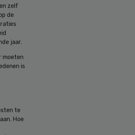
en zelf
op de
raties
eid
de jaar.
ur moeten
edenen is
osten te
taan. Hoe