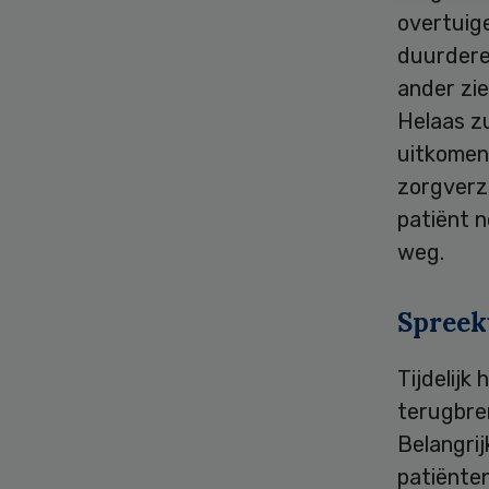
overtuig
duurdere
ander zie
Helaas z
uitkomen
zorgverze
patiënt n
weg.
Spreek
Tijdelijk
terugbren
Belangrij
patiënten