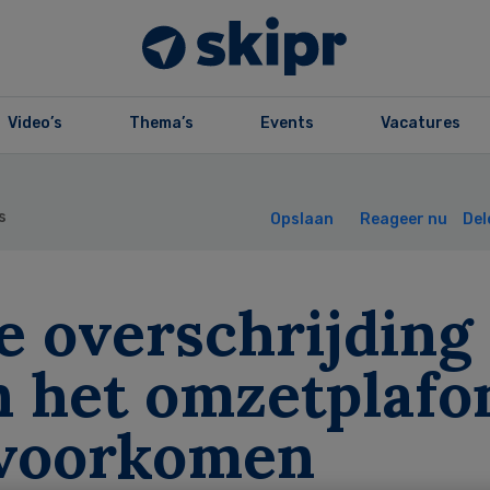
Video’s
Thema’s
Events
Vacatures
s
Opslaan
Reageer nu
Del
e overschrijding
n het omzetplafo
 voorkomen