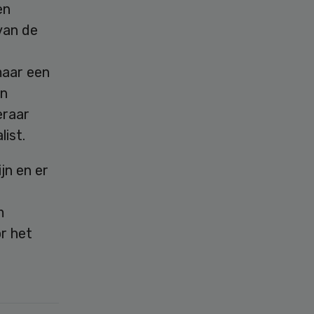
en
van de
maar een
en
eraar
list.
jn en er
m
r het