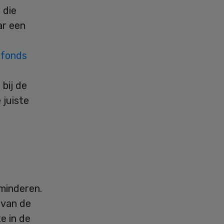
 die
ar een
afonds
bij de
 juiste
minderen.
t van de
e in de