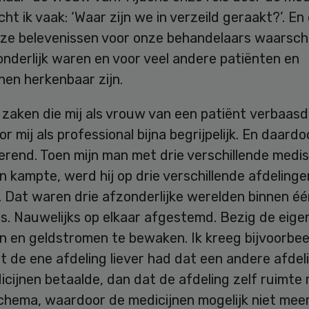
ht ik vaak: ‘Waar zijn we in verzeild geraakt?’. En
nze belevenissen voor onze behandelaars waarschij
onderlijk waren en voor veel andere patiënten en
nen herkenbaar zijn.
zaken die mij als vrouw van een patiënt verbaasd
r mij als professional bijna begrijpelijk. En daardo
erend. Toen mijn man met drie verschillende medi
 kampte, werd hij op drie verschillende afdelinge
 Dat waren drie afzonderlijke werelden binnen éé
s. Nauwelijks op elkaar afgestemd. Bezig de eige
n en geldstromen te bewaken. Ik kreeg bijvoorbee
t de ene afdeling liever had dat een andere afdel
cijnen betaalde, dan dat de afdeling zelf ruimte
chema, waardoor de medicijnen mogelijk niet mee