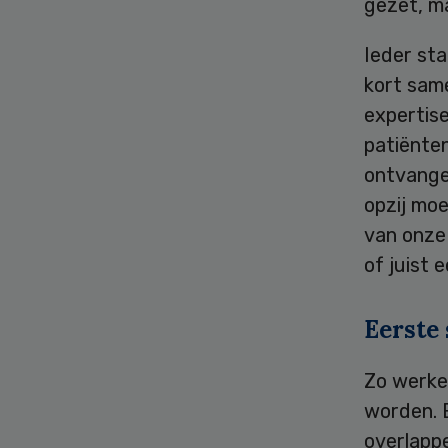
gezet, m
Ieder sta
kort sam
expertis
patiënte
ontvange
opzij moe
van onze 
of juist 
Eerste 
Zo werke
worden. 
overlapp