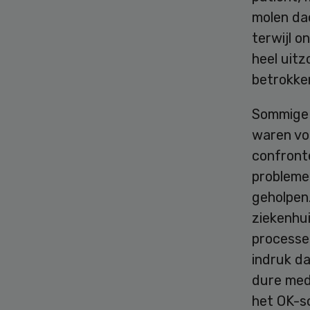
molen dac
terwijl o
heel uitz
betrokke
Sommige 
waren voo
confront
problemen
geholpen.
ziekenhui
processe
indruk da
dure medi
het OK-s