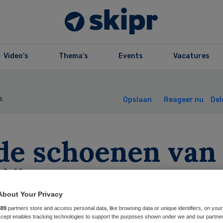
Video’s
Thema’s
Events
Vacatures
s
Opslaan
Reageer nu
Del
 de schoenen van
iënt staan
About Your Privacy
889
partners store and access personal data, like browsing data or unique identifiers, on your
Accept enables tracking technologies to support the purposes shown under we and our partne