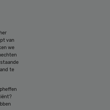
sher
opt van
rken we
 hechten
estaande
tand te
opheffen
tiënt?
ebben