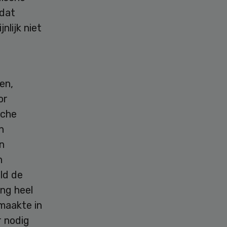
 dat
nlijk niet
en,
or
sche
n
n
n
ld de
ing heel
 maakte in
r nodig