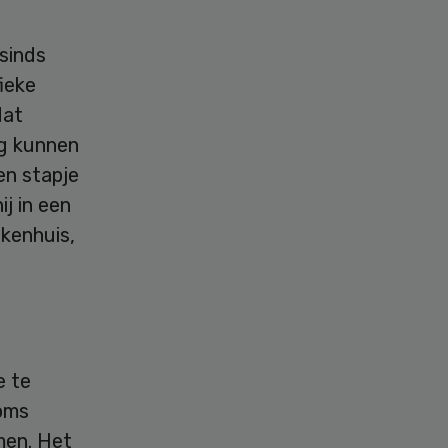
.
 sinds
ieke
dat
rg kunnen
en stapje
j in een
ekenhuis,
e te
soms
men. Het