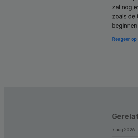
zal nog e
zoals de 
beginnen 
Reageer op d
Secondary
Sidebar
Gerela
7 aug 2026