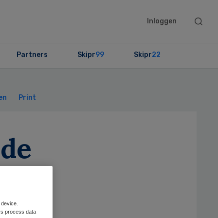
Searc
Inloggen
this
websit
Partners
Skipr
99
Skipr
22
Primary
Sidebar
en
Print
 de
 device.
rs process data