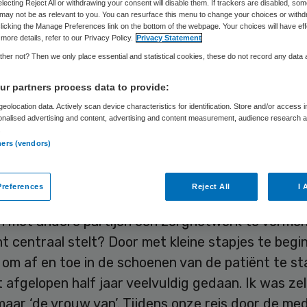
Ilse de Jong
18 september 2015
,
11:42
52 keer gelezen
electing Reject All or withdrawing your consent will disable them. If trackers are disabled, so
may not be as relevant to you. You can resurface this menu to change your choices or withd
licking the Manage Preferences link on the bottom of the webpage. Your choices will have eff
more details, refer to our Privacy Policy.
Privacy Statement
her not? Then we only place essential and statistical cookies, these do not record any data
rganisaties stellen we onze cliënten centraal. Alt
r partners process data to provide:
e. Maar doen we dat ook? Want ondertussen wil
eolocation data. Actively scan device characteristics for identification. Store and/or access 
onalised advertising and content, advertising and content measurement, audience research 
 graag de eigen organisatie en onze medewerkers
.
en. In het huidige zorglandschap staan deze bel
ners (vendors)
gespannen voet met elkaar.
references
Reject All
I 
en we bestaande beschermingsmechanismen dan 
 met andere partijen een zorgnetwerk te vormen
ht centraal stelt? Door met kleine stapjes te begi
 om af en toe in de schoenen van de patiënt te st
t afgelopen half jaar veelvuldig gedaan. Ik was ze
maar ‘de vrouw van’. Tijdens onze reis door de me