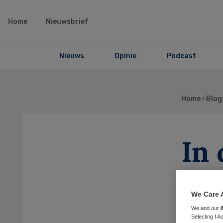
Home
Nieuwsbrief
Nieuws
Opinie
Podcast
Home
›
Blog
In
pat
We Care 
We and our
Selecting I 