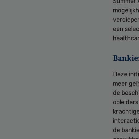
Summer A
mogelijkh
verdiepen
een selec
healthcar
Bankie
Deze init
meer geï
de besch
opleiders
krachtig
interacti
de banki