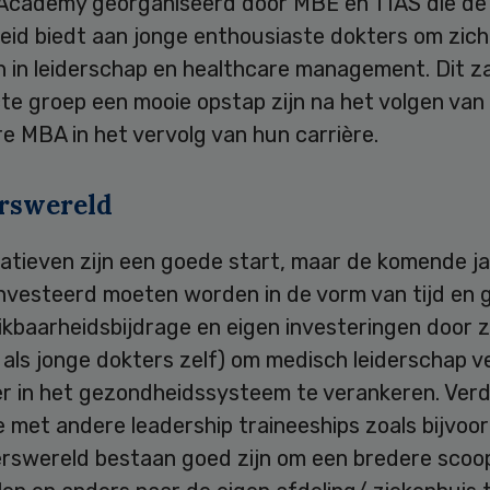
cademy georganiseerd door MBE en TIAS die de
eid biedt aan jonge enthousiaste dokters om zich
 in leiderschap en healthcare management. Dit za
te groep een mooie opstap zijn na het volgen van
e MBA in het vervolg van hun carrière.
rswereld
iatieven zijn een goede start, maar de komende ja
nvesteerd moeten worden in de vorm van tijd en g
ikbaarheidsbijdrage en eigen investeringen door 
 als jonge dokters zelf) om medisch leiderschap v
er in het gezondheidssysteem te verankeren. Ver
e met andere leadership traineeships zoals bijvoor
erswereld bestaan goed zijn om een bredere scoo