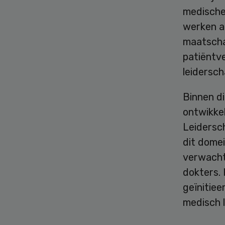
medische
werken a
maatschap
patiëntve
leidersch
Binnen di
ontwikke
Leidersc
dit dome
verwacht
dokters.
geïnitiee
medisch l