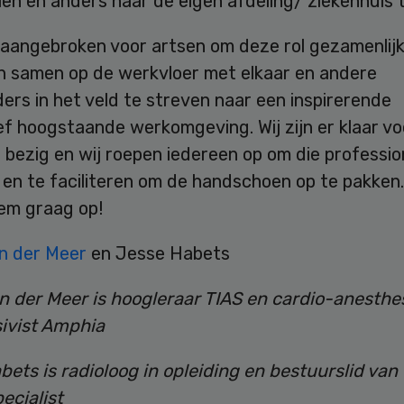
en en anders naar de eigen afdeling/ ziekenhuis t
s aangebroken voor artsen om deze rol gezamenlijk
n samen op de werkvloer met elkaar en andere
ers in het veld te streven naar een inspirerende
ef hoogstaande werkomgeving. Wij zijn er klaar vo
bezig en wij roepen iedereen op om die profession
en te faciliteren om de handschoen op te pakken.
em graag op!
n der Meer
en Jesse Habets
n der Meer is hoogleraar TIAS en cardio-anesthe
sivist Amphia
ets is radioloog in opleiding en bestuurslid van
ecialist