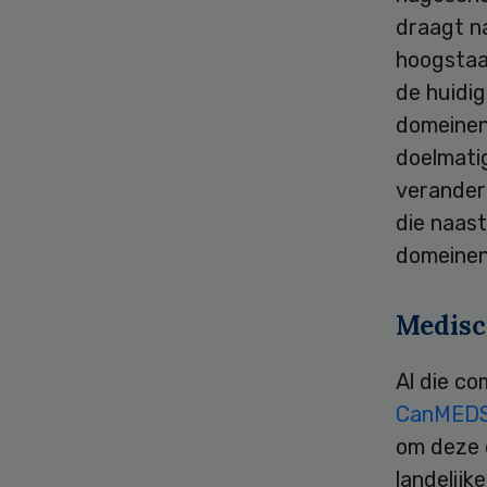
draagt na
hoogstaa
de huidi
domeinen
doelmatig
verander
die naast
domeinen
Medisc
Al die c
CanMEDS
om deze 
landelijk