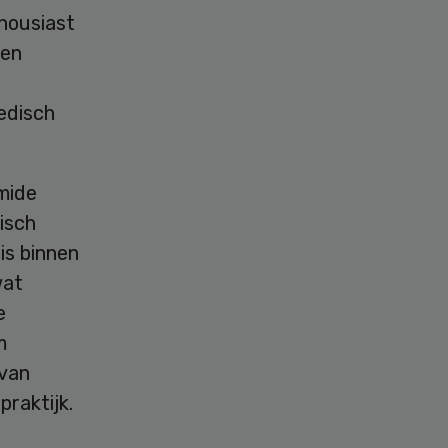
housiast
nen
edisch
mide
isch
is binnen
wat
e
m
 van
praktijk.