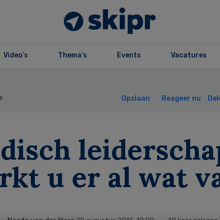
Video’s
Thema’s
Events
Vacatures
s
Opslaan
Reageer nu
Del
disch leiderscha
kt u er al wat v