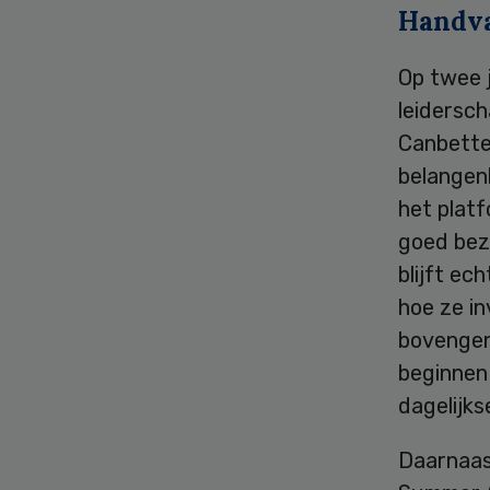
Handva
Op twee j
leidersch
Canbette
belangenb
het plat
goed bezo
blijft ec
hoe ze in
bovengen
beginnen
dagelijkse
Daarnaast