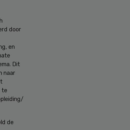
h
erd door
ng, en
mate
ema. Dit
n naar
t
 te
pleiding/
eld de