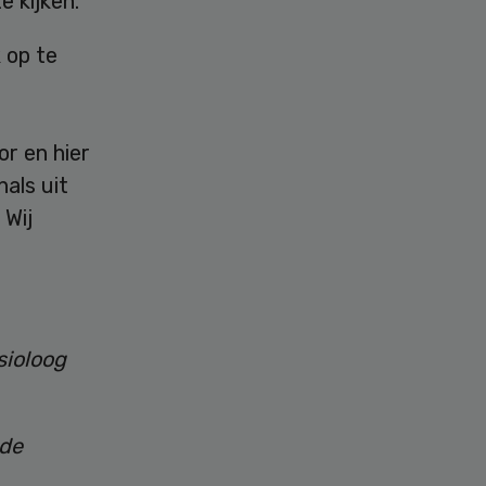
e kijken.
 op te
or en hier
als uit
 Wij
sioloog
 de