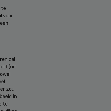
 te
l voor
 een
ren zal
eld (uit
zowel
eel
der zou
beeld in
p te