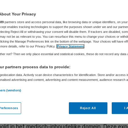
Nardo van der Meer
28 augustus 2015
,
10:00
48 keer gelezen
About Your Privacy
889
partners store and access personal data, like browsing data or unique identifiers, on your
Accept enables tracking technologies to support the purposes shown under we and our partne
electing Reject All or withdrawing your consent will disable them. If trackers are disabled, so
steeds meer zorgpaden in de zorg en die vragen 
may not be as relevant to you. You can resurface this menu to change your choices or withd
licking the Manage Preferences link on the bottom of the webpage. Your choices will have eff
elkaar afgestemde logistiek waarbij vaak meerder
more details, refer to our Privacy Policy.
Privacy Statement
n binnen een ziekenhuis betrokken zijn. Dagelijks
her not? Then we only place essential and statistical cookies, these do not record any data
aties bij zowel professionals als patiënten over he
r partners process data to provide:
emming niet altijd optimaal geregeld is. Als profe
eolocation data. Actively scan device characteristics for identification. Store and/or access 
wij ons over dat in onze opleidingen eigenlijk tot
onalised advertising and content, advertising and content measurement, audience research 
.
is voor hoe je deze logistiek goed organiseert en
ners (vendors)
ssional hier in kunt participeren. Tijd voor verander
 tonen van medisch leiderschap.
references
Reject All
I 
her worden medische specialisten heel sterk ges
old in het medisch-inhoudelijke domein. Deze exp