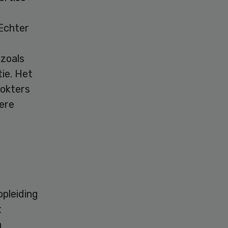
Echter
 zoals
tie. Het
okters
dere
pleiding
t
n