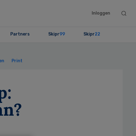
Searc
Inloggen
this
websit
Partners
Skipr
99
Skipr
22
Primary
Sidebar
en
Print
p:
an?