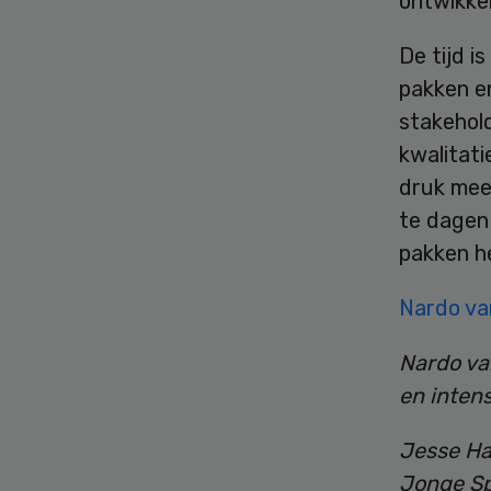
ontwikkel
De tijd i
pakken e
stakehold
kwalitati
druk mee 
te dagen 
pakken h
Nardo va
Nardo va
en inten
Jesse Hab
Jonge Sp