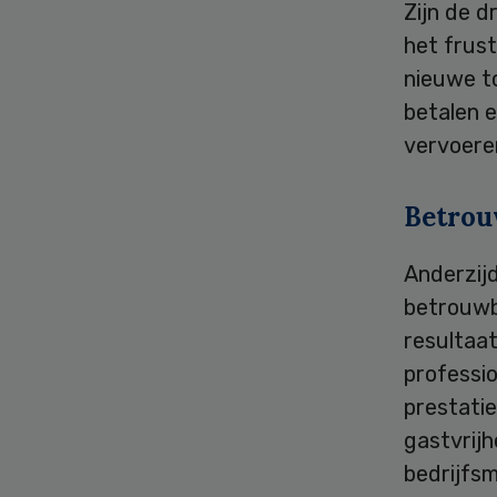
Zijn de d
het frus
nieuwe t
betalen 
vervoere
Betrou
Anderzijd
betrouwba
resultaat
professio
prestatie
gastvrijh
bedrijfs