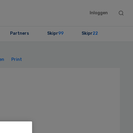
Searc
Inloggen
this
websit
Partners
Skipr
99
Skipr
22
Primary
Sidebar
en
Print