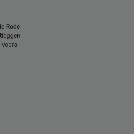
 de Rode
itleggen
 vooral