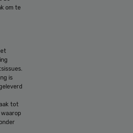
ak om te
het
ing
tsissues.
ng is
 geleverd
aak tot
e waarop
zonder