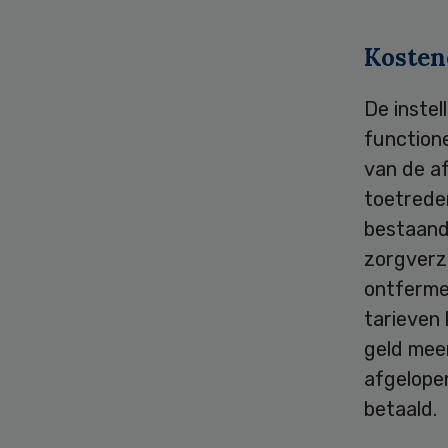
Kosten
De instel
functione
van de af
toetreder
bestaand
zorgverze
ontfermen
tarieven 
geld meer
afgelopen
betaald.