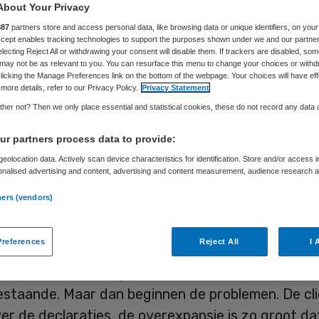
Ernst Klunder
16 mei 2012
,
11:00
44 keer gelezen
About Your Privacy
887
partners store and access personal data, like browsing data or unique identifiers, on your
Accept enables tracking technologies to support the purposes shown under we and our partne
electing Reject All or withdrawing your consent will disable them. If trackers are disabled, so
may not be as relevant to you. You can resurface this menu to change your choices or withd
licking the Manage Preferences link on the bottom of the webpage. Your choices will have eff
 voel ik met net Alice. Om dat te illustreren, neem 
more details, refer to our Privacy Policy.
Privacy Statement
 naar mijn Wonderland. In de ggz zijn de afgelope
her not? Then we only place essential and statistical cookies, these do not record any data
ieuwe toetreders failliet gegaan. Ze zijn allemaal
r partners process data to provide:
adagium ‘wij werken 30 procent goedkoper dan de
eolocation data. Actively scan device characteristics for identification. Store and/or access 
gen, zijn klantgericht en hebben geen wachtlijsten’.
onalised advertising and content, advertising and content measurement, audience research 
.
ners (vendors)
en deze instellingen op restitutiebasis, soms me
 met verzekeraars, regelmatig zonder. De aantall
references
Reject All
I 
en medewerkers groeien snel, net als de omzetten
ties worden breed gewaardeerd omdat ze het be
estaande. Maar dan beginnen de problemen. De cl
er de declaraties, de overexpansie is zo groot da