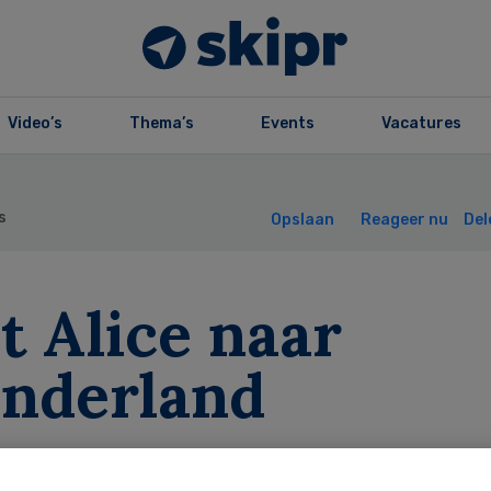
Video’s
Thema’s
Events
Vacatures
s
Opslaan
Reageer nu
Del
t Alice naar
nderland