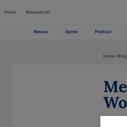
Home
Nieuwsbrief
Nieuws
Opinie
Podcast
Home
›
Blog
Me
Wo