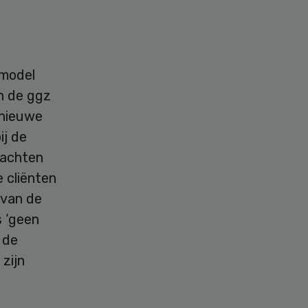
emodel
in de ggz
 nieuwe
ij de
wachten
 cliënten
 van de
s ‘geen
 de
zijn