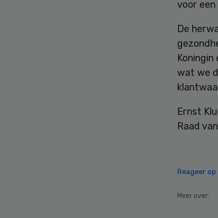
voor een 
De herwa
gezondhe
Koningin 
wat we d
klantwaar
Ernst Kl
Raad van
Reageer op d
Meer over: