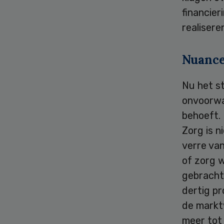
financier
realisere
Nuance
Nu het st
onvoorwa
behoeft. 
Zorg is n
verre van
of zorg w
gebracht.
dertig pr
de marktw
meer tot 