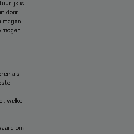
uurlijk is
en door
te mogen
te mogen
eren als
este
tot welke
 waard om