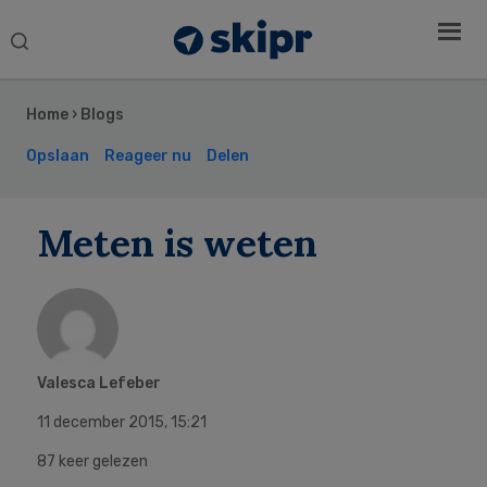
Search
this
Secondary
website
Sidebar
Home
›
Blogs
Opslaan
Reageer nu
Delen
Meten is weten
Valesca Lefeber
11 december 2015
,
15:21
87 keer gelezen