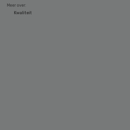
Meer over:
Kwaliteit
Primary
Sidebar