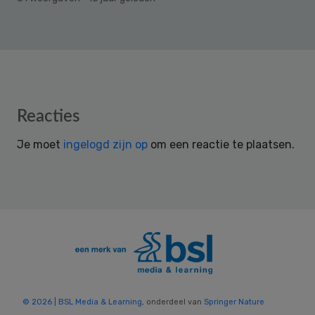
Reader
Reacties
Interactions
Je moet
ingelogd zijn op
om een reactie te plaatsen.
© 2026 | BSL Media & Learning
, onderdeel van
Springer Nature