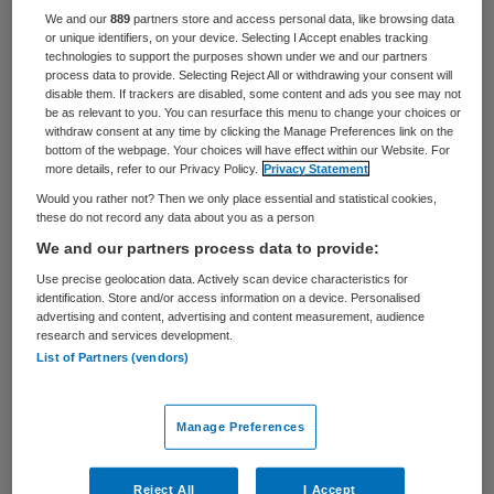
leven registreren. Al vele zorgorganisaties
We and our
889
partners store and access personal data, like browsing data
or unique identifiers, on your device. Selecting I Accept enables tracking
zijn begonnen om vragenlijsten over
technologies to support the purposes shown under we and our partners
gezondheidsstatus en patiënttevredenheid
process data to provide. Selecting Reject All or withdrawing your consent will
disable them. If trackers are disabled, some content and ads you see may not
te integreren in hun dagelijkse
be as relevant to you. You can resurface this menu to change your choices or
withdraw consent at any time by clicking the Manage Preferences link on the
werkzaamheden van zorgverlening. Een
bottom of the webpage. Your choices will have effect within our Website. For
more details, refer to our Privacy Policy.
Privacy Statement
goede zaak maar best een lastige klus want
Would you rather not? Then we only place essential and statistical cookies,
waar begin je en hoe ga je verder wanneer
these do not record any data about you as a person
je eraan bent begonnen?
We and our partners process data to provide:
Use precise geolocation data. Actively scan device characteristics for
PROs zijn essentieel om de gehele
identification. Store and/or access information on a device. Personalised
advertising and content, advertising and content measurement, audience
zorgomgeving te verbeteren, zij geven
research and services development.
List of Partners (vendors)
namelijk inzicht in de dagelijkse zorg en
psyche van patiënten die we behandelen. In
tegenstelling tot klinische uitkomsten, die
Manage Preferences
gaan over welke zorg is gegeven, geven
Reject All
I Accept