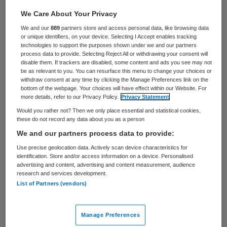
een oplossing bedacht voor het snel en
We Care About Your Privacy
zorgvuldig uitbetalen van pgb-facturen. Op
We and our
889
partners store and access personal data, like browsing data
22 februari meldt hij in antwoord op
or unique identifiers, on your device. Selecting I Accept enables tracking
Kamervragen dat er een nieuwe website
technologies to support the purposes shown under we and our partners
process data to provide. Selecting Reject All or withdrawing your consent will
komt. Vervolgens gaat hij een nieuwe
disable them. If trackers are disabled, some content and ads you see may not
be as relevant to you. You can resurface this menu to change your choices or
uitvoeringsorganisatie optuigen.
withdraw consent at any time by clicking the Manage Preferences link on the
bottom of the webpage. Your choices will have effect within our Website. For
more details, refer to our Privacy Policy.
Privacy Statement
Het is een compliment waard dat
Would you rather not? Then we only place essential and statistical cookies,
zorgverzekeraar DSW de site kosteloos
these do not record any data about you as a person
gaat realiseren, maar het is waarschijnlijk
We and our partners process data to provide:
een lege geste. Het is namelijk te
Use precise geolocation data. Actively scan device characteristics for
identification. Store and/or access information on a device. Personalised
verwachten dat de nieuwe
advertising and content, advertising and content measurement, audience
research and services development.
uitvoeringsorganisatie heel andere eisen
List of Partners (vendors)
aan de website gaat stellen dan nu bedacht
wordt en dit betekent dat het werk
Manage Preferences
opnieuw gedaan moet worden.