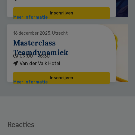
Inschrijven
Meer informatie
16 december 2025, Utrecht
Masterclass
Teamdynamiek
09:00 - 16:30
Van der Valk Hotel
Inschrijven
Meer informatie
Reader
Reacties
Interactions