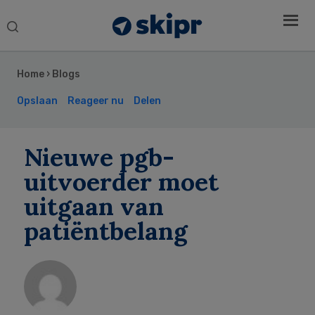
Search
this
Secondary
website
Sidebar
Home
›
Blogs
Opslaan
Reageer nu
Delen
Nieuwe pgb-
uitvoerder moet
uitgaan van
patiëntbelang