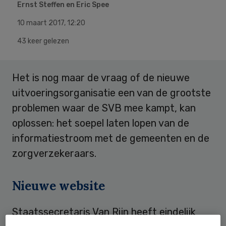
Ernst Steffen en Eric Spee
10 maart 2017
,
12:20
43 keer gelezen
Het is nog maar de vraag of de nieuwe
uitvoeringsorganisatie een van de grootste
problemen waar de SVB mee kampt, kan
oplossen: het soepel laten lopen van de
informatiestroom met de gemeenten en de
zorgverzekeraars.
Nieuwe website
Staatssecretaris Van Rijn heeft eindelijk