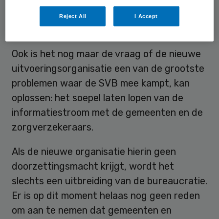
Reject All
I Accept
Belangen
Ook is het nog maar de vraag of de nieuwe
uitvoeringsorganisatie een van de grootste
problemen waar de SVB mee kampt, kan
oplossen: het soepel laten lopen van de
informatiestroom met de gemeenten en de
zorgverzekeraars.
Als de nieuwe organisatie hierin geen
doorzettingsmacht krijgt, wordt het
slechts een uitbreiding van de bureaucratie.
Er is op dit moment helaas nog geen reden
om aan te nemen dat gemeenten en