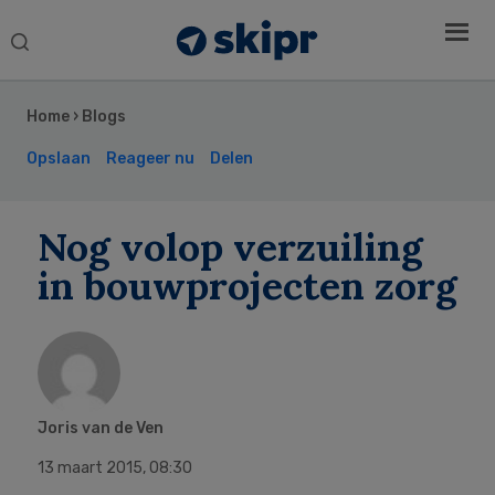
Search
this
Secondary
website
Sidebar
Home
›
Blogs
Opslaan
Reageer nu
Delen
Nog volop verzuiling
in bouwprojecten zorg
Joris van de Ven
13 maart 2015
,
08:30