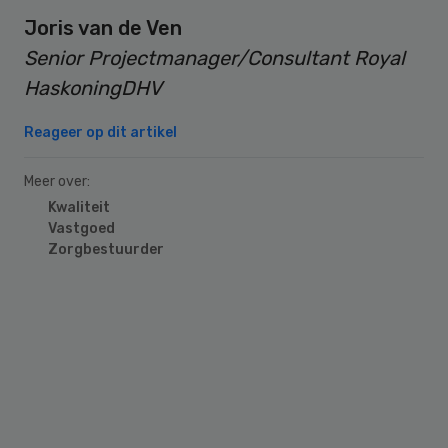
J
oris van de Ven
Senior Projectmanager/Consultant Royal
HaskoningDHV
Reageer op dit artikel
Meer over:
Kwaliteit
Vastgoed
Zorgbestuurder
Primary
Sidebar