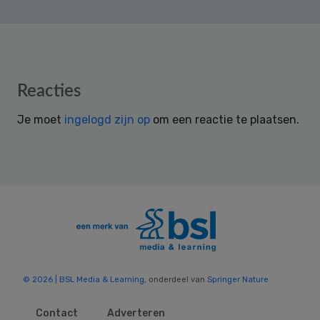
Reader
Reacties
Interactions
Je moet
ingelogd zijn op
om een reactie te plaatsen.
© 2026 | BSL Media & Learning
, onderdeel van
Springer Nature
Contact
Adverteren