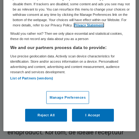
Door af te stappen van de traditionele,
disable them. If trackers are disabled, some content and ads you see may not
be as relevant to you. You can resurface this menu to change your choices or
verzuilde aanpak. Wie durft het aan?
withdraw consent at any time by clicking the Manage Preferences link on the
bottom of the webpage. Your choices will have effect within our Website. For
more details, refer to our Privacy Policy.
Privacy Statement
De meeste zorgprofessionals zijn inmiddels
Would you rather not? Then we only place essential and statistical cookies,
stevig uit hun comfortzone gejaagd. Alles
these do not record any data about you as a person
We and our partners process data to provide:
moet
leaner
en
meaner
. Gek genoeg geldt
Use precise geolocation data. Actively scan device characteristics for
dat niet voor het gros van de
identification. Store and/or access information on a device. Personalised
bouwprojecten in de zorg. Daar vindt nog
advertising and content, advertising and content measurement, audience
research and services development.
keer op keer ‘de grote verzuiling’ plaats
List of Partners (vendors)
tussen architect, aannemer, installateur en
overige bouwpartners. Met ieder z’n eigen
Manage Preferences
contractuele belangen en agenda’s die niet
noodzakelijk stroken met die van elkaar, de
Reject All
I Accept
opdrachtgever of de kwaliteit van het
eindproduct. Kortom, de ideale receptuur