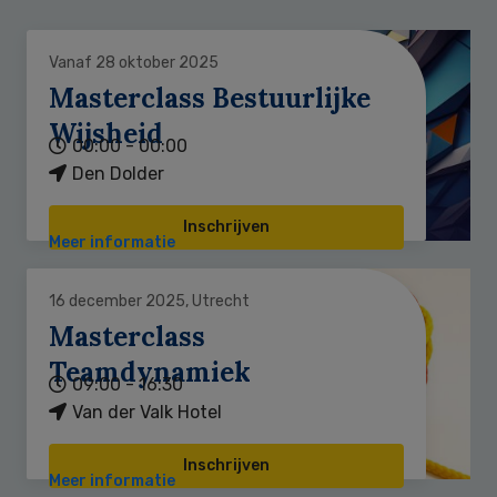
Vanaf 28 oktober 2025
Masterclass Bestuurlijke
Wijsheid
00:00 - 00:00
Den Dolder
Inschrijven
Meer informatie
16 december 2025, Utrecht
Masterclass
Teamdynamiek
09:00 - 16:30
Van der Valk Hotel
Inschrijven
Meer informatie