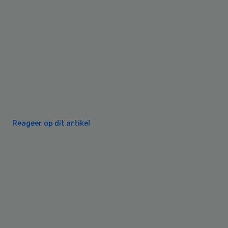
Reageer op dit artikel
Primary
Sidebar