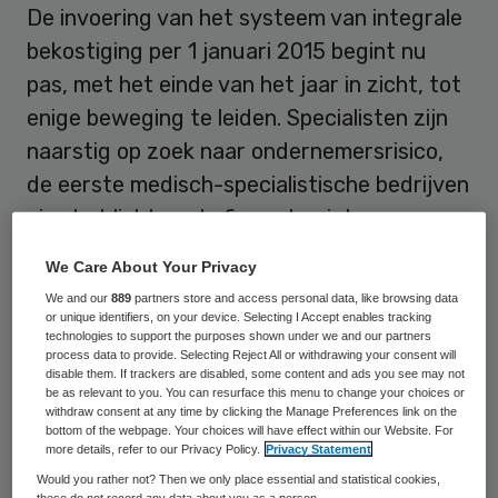
De invoering van het systeem van integrale
bekostiging per 1 januari 2015 begint nu
pas, met het einde van het jaar in zicht, tot
enige beweging te leiden. Specialisten zijn
naarstig op zoek naar ondernemersrisico,
de eerste medisch-specialistische bedrijven
zien het licht en de fiscus begint
langzaamaan vragen van ziekenhuizen te
We Care About Your Privacy
beantwoorden. Wanneer de ontwikkelingen
We and our
889
partners store and access personal data, like browsing data
in dit tempo doorgaan, beloven het
or unique identifiers, on your device. Selecting I Accept enables tracking
technologies to support the purposes shown under we and our partners
bedrijvige Kerstdagen te worden.
process data to provide. Selecting Reject All or withdrawing your consent will
disable them. If trackers are disabled, some content and ads you see may not
be as relevant to you. You can resurface this menu to change your choices or
withdraw consent at any time by clicking the Manage Preferences link on the
Verleden
bottom of the webpage. Your choices will have effect within our Website. For
more details, refer to our Privacy Policy.
Privacy Statement
Het is, alleen al vanwege de
Would you rather not? Then we only place essential and statistical cookies,
these do not record any data about you as a person