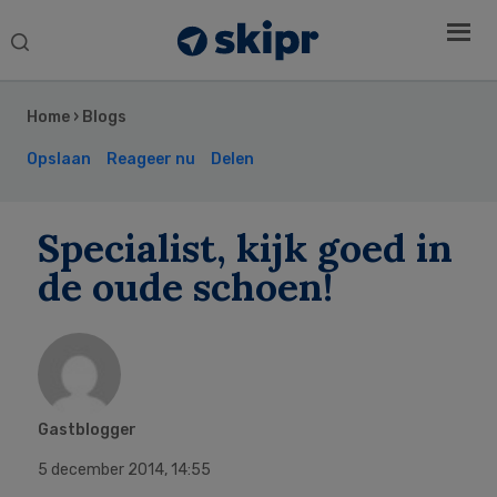
Search
this
Secondary
website
Sidebar
Home
›
Blogs
Opslaan
Reageer nu
Delen
Specialist, kijk goed in
de oude schoen!
Gastblogger
5 december 2014
,
14:55