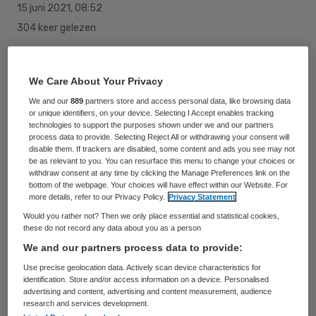
15 juni 2021
,
08:52
304 keer gelezen
Het Rode Kruis start dinsdag met een
reanimatiecursus op Instagram, genaamd
We Care About Your Privacy
‘Life Saving Stories’. Hiermee hoopt de
We and our
889
partners store and access personal data, like browsing data
or unique identifiers, on your device. Selecting I Accept enables tracking
organisatie meer jongeren te bereiken,
technologies to support the purposes shown under we and our partners
process data to provide. Selecting Reject All or withdrawing your consent will
want volgens haar kunnen vijf op de zes
disable them. If trackers are disabled, some content and ads you see may not
jongeren niet reanimeren of een AED
be as relevant to you. You can resurface this menu to change your choices or
withdraw consent at any time by clicking the Manage Preferences link on the
gebruiken, een apparaat dat het hartritme
bottom of the webpage. Your choices will have effect within our Website. For
more details, refer to our Privacy Policy.
Privacy Statement
kan herstellen.
Would you rather not? Then we only place essential and statistical cookies,
these do not record any data about you as a person
We and our partners process data to provide:
Via 35 verhalen op
Instagram
moeten
Use precise geolocation data. Actively scan device characteristics for
jongeren de basis en het ritme van het
identification. Store and/or access information on a device. Personalised
advertising and content, advertising and content measurement, audience
reanimeren onder de knie krijgen. Wekelijks
research and services development.