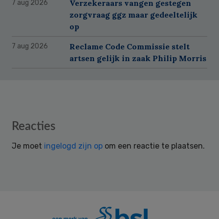
Verzekeraars vangen gestegen
7 aug 2026
zorgvraag ggz maar gedeeltelijk
op
Reclame Code Commissie stelt
7 aug 2026
artsen gelijk in zaak Philip Morris
Reader
Reacties
Interactions
Je moet
ingelogd zijn op
om een reactie te plaatsen.