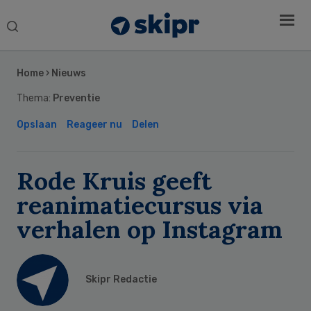
Search
this
Secondary
website
Sidebar
Home
›
Nieuws
Thema:
Preventie
Opslaan
Reageer nu
Delen
Rode Kruis geeft
reanimatiecursus via
verhalen op Instagram
Skipr Redactie