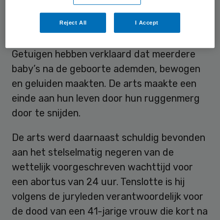
Reject All
I Accept
Leven
Getuigen hebben verklaard dat meerdere
baby’s na de geboorte ademden, bewogen
en geluiden maakten. De arts maakte een
einde aan hun leven door hun ruggenmerg
door te snijden.
De arts werd daarnaast schuldig bevonden
aan het stelselmatig negeren van de
wettelijk voorgeschreven wachttijd voor
een abortus van 24 uur. Tenslotte is hij
volgens de juryleden verantwoordelijk voor
de dood van een 41-jarige vrouw die kort na