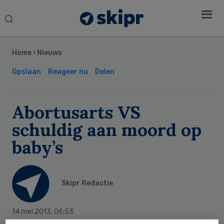
Search
this
Secondary
website
Sidebar
Home
›
Nieuws
Opslaan
Reageer nu
Delen
Abortusarts VS
schuldig aan moord op
baby’s
Skipr Redactie
14 mei 2013
,
06:53