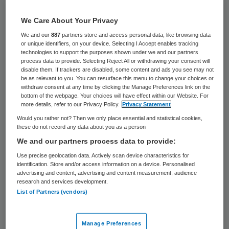
49 keer gelezen
We Care About Your Privacy
Een Amerikaanse abortusarts is maandag
We and our
887
partners store and access personal data, like browsing data
or unique identifiers, on your device. Selecting I Accept enables tracking
schuldig bevonden aan de moord op drie
technologies to support the purposes shown under we and our partners
baby’s. De 72-jarige man riskeert de
process data to provide. Selecting Reject All or withdrawing your consent will
disable them. If trackers are disabled, some content and ads you see may not
doodstraf door de beslissing van de
be as relevant to you. You can resurface this menu to change your choices or
withdraw consent at any time by clicking the Manage Preferences link on the
rechtbankjury in Philadelphia.
bottom of the webpage. Your choices will have effect within our Website. For
more details, refer to our Privacy Policy.
Privacy Statement
De jury achtte bewezen dat de arts in 21
Would you rather not? Then we only place essential and statistical cookies,
these do not record any data about you as a person
gevallen een abortus uitvoerde bij vrouwen
We and our partners process data to provide:
die langer dan 24 weken zwanger waren.
Use precise geolocation data. Actively scan device characteristics for
Net als in Nederland is dat in de
identification. Store and/or access information on a device. Personalised
advertising and content, advertising and content measurement, audience
Amerikaanse staat Pennsylvania verboden.
research and services development.
List of Partners (vendors)
De zaak draaide vooral om de vraag of in
zulke gevallen sprake is van een illegale
abortus of van moord.
Manage Preferences