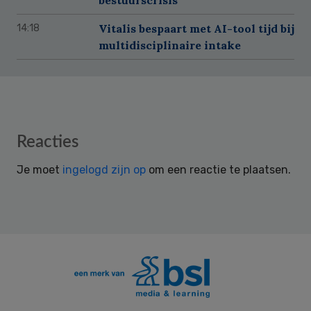
Vitalis bespaart met AI-tool tijd bij
14:18
multidisciplinaire intake
Reader
Reacties
Interactions
Je moet
ingelogd zijn op
om een reactie te plaatsen.