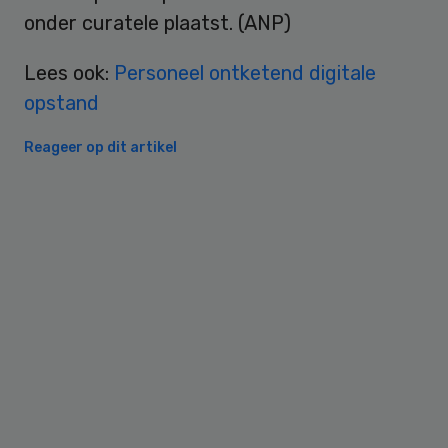
onder curatele plaatst. (ANP)
Lees ook:
Personeel ontketend digitale
opstand
Reageer op dit artikel
Primary
Sidebar