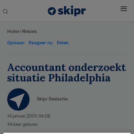
Search
this
Secondary
website
Sidebar
Home
›
Nieuws
Opslaan
Reageer nu
Delen
Accountant onderzoekt
situatie Philadelphia
Skipr Redactie
14 januari 2009
,
06:08
44 keer gelezen