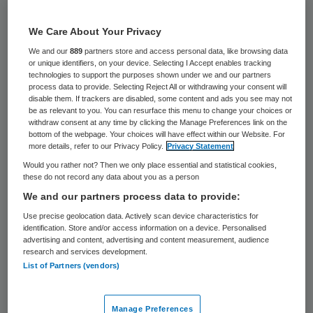
Een externe deskundige moet uitzoeken
We Care About Your Privacy
hoe ernstig de financiële situatie van
We and our
889
partners store and access personal data, like browsing data
Philadelphia Zorg is. Met grote spoed is een
or unique identifiers, on your device. Selecting I Accept enables tracking
technologies to support the purposes shown under we and our partners
accountant ingeschakeld, heeft
process data to provide. Selecting Reject All or withdrawing your consent will
disable them. If trackers are disabled, some content and ads you see may not
ABVAKABO-bestuurder Kramer dinsdag na
be as relevant to you. You can resurface this menu to change your choices or
afloop van een gesprek met de raad van
withdraw consent at any time by clicking the Manage Preferences link on the
bottom of the webpage. Your choices will have effect within our Website. For
bestuur laten weten.
more details, refer to our Privacy Policy.
Privacy Statement
Would you rather not? Then we only place essential and statistical cookies,
these do not record any data about you as a person
Verliezen
We and our partners process data to provide:
Use precise geolocation data. Actively scan device characteristics for
Kramer zegt tijdens het gesprek geen beeld
identification. Store and/or access information on a device. Personalised
advertising and content, advertising and content measurement, audience
te hebben gekregen hoe hoog de tekorten
research and services development.
zijn van de al maanden in moeilijkheden
List of Partners (vendors)
verkerende zorginstelling. Philadelphia
bevestigde vorige week dat er afgelopen
Manage Preferences