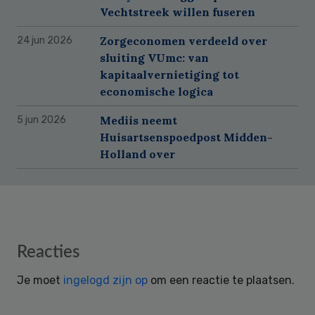
Vechtstreek willen fuseren
Zorgeconomen verdeeld over
24 jun 2026
sluiting VUmc: van
kapitaalvernietiging tot
economische logica
Mediis neemt
5 jun 2026
Huisartsenspoedpost Midden-
Holland over
Reader
Reacties
Interactions
Je moet
ingelogd zijn op
om een reactie te plaatsen.