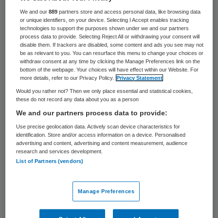
Espria mag TSN nog niet overnemen. Dat
We and our
889
partners store and access personal data, like browsing data
or unique identifiers, on your device. Selecting I Accept enables tracking
besloot de Autoriteit Consument & Markt
technologies to support the purposes shown under we and our partners
process data to provide. Selecting Reject All or withdrawing your consent will
(ACM) op 30 september.
disable them. If trackers are disabled, some content and ads you see may not
be as relevant to you. You can resurface this menu to change your choices or
withdraw consent at any time by clicking the Manage Preferences link on the
De overname heeft mogelijk een negatieve
bottom of the webpage. Your choices will have effect within our Website. For
more details, refer to our Privacy Policy.
Privacy Statement
invloed op de concurrentie. Een fusie of
Would you rather not? Then we only place essential and statistical cookies,
overname mag niet doorgaan als het
these do not record any data about you as a person
samengaan van de partijen negatieve
We and our partners process data to provide:
invloed heeft op voor de concurrentie, en
Use precise geolocation data. Actively scan device characteristics for
identification. Store and/or access information on a device. Personalised
daarmee ook voor de consument negatief
advertising and content, advertising and content measurement, audience
research and services development.
uitpakt.
List of Partners (vendors)
Nader onderzoek
Manage Preferences
Er is nader onderzoek nodig naar