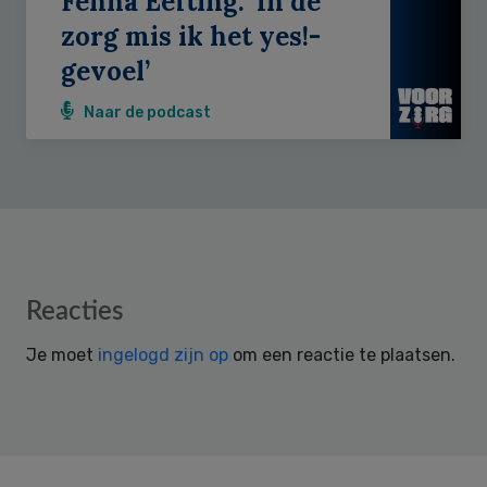
Fenna Eefting: ‘In de
zorg mis ik het yes!-
gevoel’
Naar de podcast
Reader
Reacties
Interactions
Je moet
ingelogd zijn op
om een reactie te plaatsen.