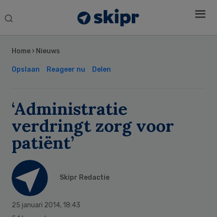
Search
this
Secondary
website
Sidebar
Home
›
Nieuws
Opslaan
Reageer nu
Delen
‘Administratie
verdringt zorg voor
patiënt’
Skipr Redactie
25 januari 2014
,
18:43