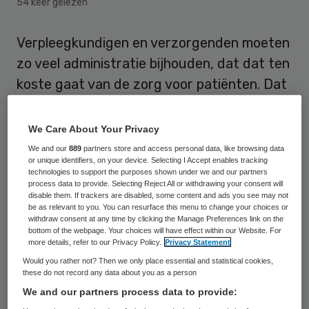
54 keer gelezen
Verpleegkundigen en verzorgenden moeten
zo veel administratie bijhouden, dat dat ten
koste gaat van de zorg voor patiënten. Dat
blijkt zaterdag uit onderzoek van de NOS en
de beroepsvereniging Verpleegkundigen en
We Care About Your Privacy
Verzorgenden Nederland (V&VN).
We and our
889
partners store and access personal data, like browsing data
or unique identifiers, on your device. Selecting I Accept enables tracking
technologies to support the purposes shown under we and our partners
De overheid, de Inspectie voor de
process data to provide. Selecting Reject All or withdrawing your consent will
disable them. If trackers are disabled, some content and ads you see may not
Gezondheidszorg, keurmerken en de
be as relevant to you. You can resurface this menu to change your choices or
zorginstellingen eisen allemaal registraties.
withdraw consent at any time by clicking the Manage Preferences link on the
bottom of the webpage. Your choices will have effect within our Website. For
Vaak moeten dezelfde onderwerpen ook
more details, refer to our Privacy Policy.
Privacy Statement
nog op verschillende manieren en in
Would you rather not? Then we only place essential and statistical cookies,
these do not record any data about you as a person
verschillende systemen worden
We and our partners process data to provide:
bijgehouden. “
Zelfs nuttige registraties