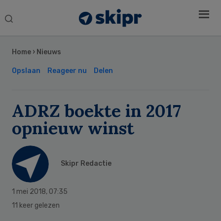
Search
this
Secondary
website
Sidebar
Home
›
Nieuws
Opslaan
Reageer nu
Delen
ADRZ boekte in 2017
opnieuw winst
Skipr Redactie
1 mei 2018
,
07:35
11 keer gelezen