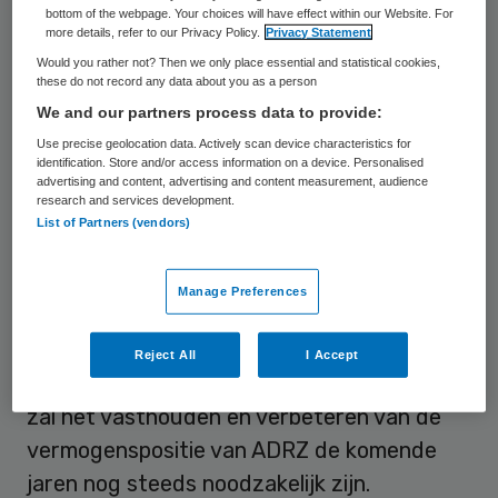
bottom of the webpage. Your choices will have effect within our Website. For
more details, refer to our Privacy Policy.
Privacy Statement
Investeringsprogramma
Would you rather not? Then we only place essential and statistical cookies,
these do not record any data about you as a person
We and our partners process data to provide:
‘De gunstige ontwikkeling van de
Use precise geolocation data. Actively scan device characteristics for
bedrijfsresultaten, de achtergestelde
identification. Store and/or access information on a device. Personalised
lening door Erasmus MC en de toegezegde
advertising and content, advertising and content measurement, audience
research and services development.
financiering door de nieuwe huisbankier
List of Partners (vendors)
zorgen voor een solide solvabiliteitspositie
en voldoende liquide middelen om het
Manage Preferences
noodzakelijke inves¬teringsprogramma uit
te kunnen voeren’,
zo schrijft het Zeeuwse
Reject All
I Accept
ziekenhuis op haar website
. ‘Desondanks
zal het vasthouden en verbeteren van de
vermogenspositie van ADRZ de komende
jaren nog steeds noodzakelijk zijn.