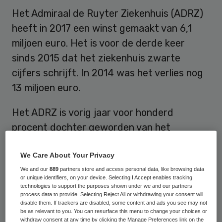
Het Admiraal de Ruyter Ziekenhuis (ADRZ)
heeft in 2017 een winst gemaakt van 6,1
miljoen euro. Het is voor de derde keer
sinds 2015 dat het ziekenhuis zwarte
cijfers schrijft. In 2014 was het verlies nog
13 miljoen euro.
Het ADRZ is vorig jaar voor honderd
procent dochter geworden van het
Erasmus MC en dat leidde tot een
We Care About Your Privacy
achtergestelde onderhandse lening door
We and our
889
partners store and access personal data, like browsing data
het Erasmus. Daardoor is de
or unique identifiers, on your device. Selecting I Accept enables tracking
solvabiliteitspositie van het ADRZ verder
technologies to support the purposes shown under we and our partners
process data to provide. Selecting Reject All or withdrawing your consent will
verstevigd, van 14,8 procent in 2016 naar
disable them. If trackers are disabled, some content and ads you see may not
be as relevant to you. You can resurface this menu to change your choices or
23,0 procent in 2017.
withdraw consent at any time by clicking the Manage Preferences link on the