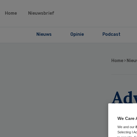
Home
Nieuwsbrief
Nieuws
Opinie
Podcast
Home
›
Nieu
Adv
ne
We Care 
be
We and our
Selecting I 