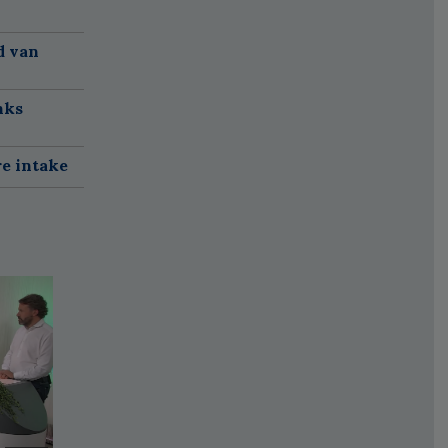
d van
nks
re intake