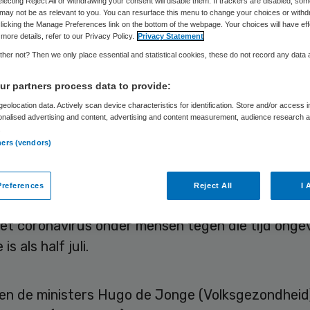
electing Reject All or withdrawing your consent will disable them. If trackers are disabled, so
nhouden
may not be as relevant to you. You can resurface this menu to change your choices or withd
licking the Manage Preferences link on the bottom of the webpage. Your choices will have eff
more details, refer to our Privacy Policy.
Privacy Statement
her not? Then we only place essential and statistical cookies, these do not record any data
r partners process data to provide:
Skipr Redactie
20 juli 2020
,
12:24
251 keer gelezen
eolocation data. Actively scan device characteristics for identification. Store and/or access 
onalised advertising and content, advertising and content measurement, audience research 
.
a half augustus nieuwe besmettingen op nertsenh
ners (vendors)
emeld, moet het kabinet overgaan op het prevent
n alle bedrijven in de sector. Dat adviseren de ex
references
Reject All
I 
reak Management Team Zoönosen (OMT-Z). Voorw
het coronavirus onder mensen tegen die tijd onge
is als half juli.
en de ministers Hugo de Jonge (Volksgezondheid