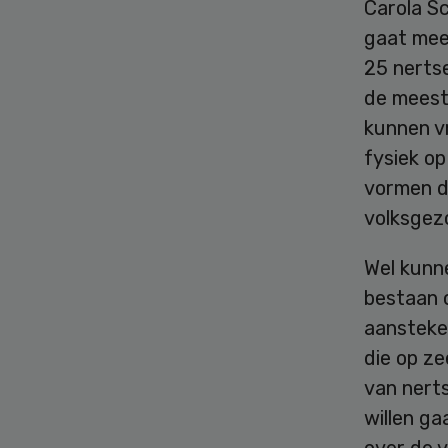
Carola S
gaat mee 
25 nerts
de meeste
kunnen v
fysiek op
vormen d
volksgez
Wel kunne
bestaan o
aansteke
die op ze
van nert
willen ga