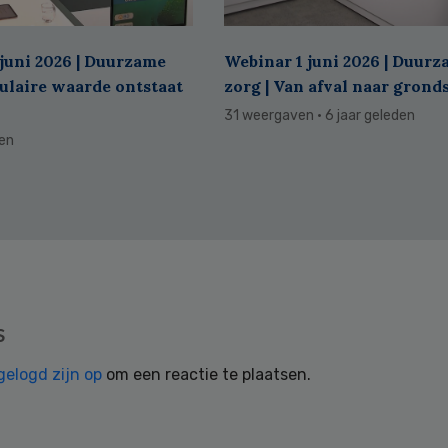
juni 2026 | Duurzame
Webinar 1 juni 2026 | Duur
culaire waarde ontstaat
zorg | Van afval naar grond
31 weergaven
· 6 jaar geleden
den
s
gelogd zijn op
om een reactie te plaatsen.