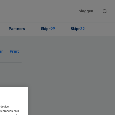
Searc
Inloggen
this
websit
Partners
Skipr
99
Skipr
22
Primary
Sidebar
en
Print
als
 device.
rs process data