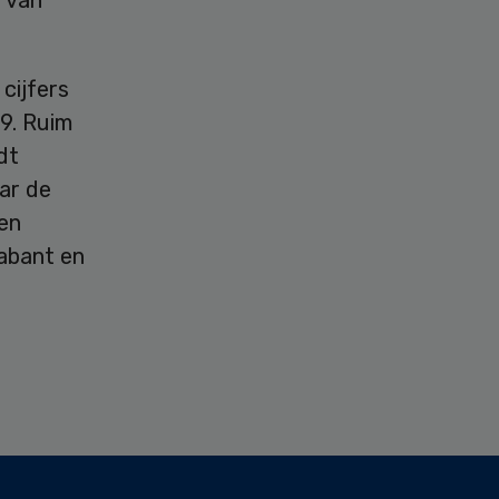
 van
cijfers
9. Ruim
dt
aar de
en
abant en