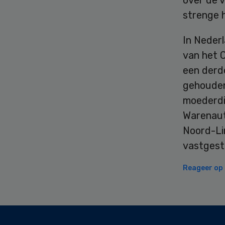
over de 
strenge 
In Nederl
van het C
een derd
gehouden 
moederdi
Warenaut
Noord-Li
vastgeste
Reageer op d
Secondary
Sidebar