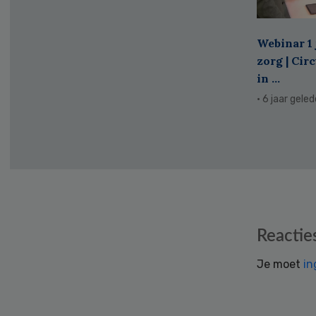
Webinar 1 
zorg | Cir
in ...
· 6 jaar gele
Reader
Reactie
Interactions
Je moet
in