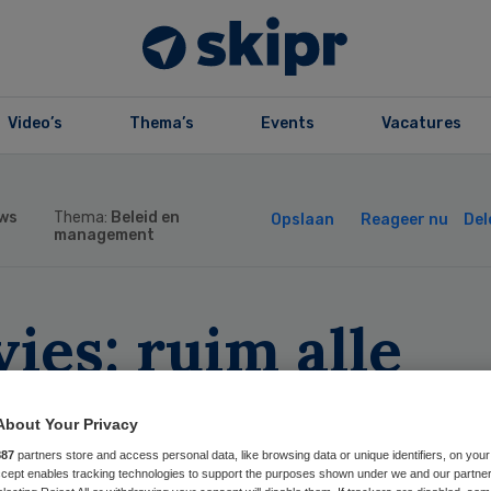
Video’s
Thema’s
Events
Vacatures
ws
Thema:
Beleid en
Opslaan
Reageer nu
Del
management
ies: ruim alle
rtsenhouderijen 
About Your Privacy
smettingen
887
partners store and access personal data, like browsing data or unique identifiers, on your
Accept enables tracking technologies to support the purposes shown under we and our partne