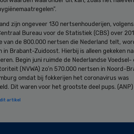
voorwaarden waaronder dit kan, zoals het naleven
hygiënemaatregelen”.
and zijn ongeveer 130 nertsenhouderijen, volgens 
entraal Bureau voor de Statistiek (CBS) over 201
e van de 800.000 nertsen die Nederland telt, wor
in Brabant-Zuidoost. Hierbij is alleen gekeken n
eren. Begin juni ruimde de Nederlandse Voedsel- 
oriteit (NVWA) zo’n 570.000 nertsen in Noord-Br
mburg omdat bij fokkerijen het coronavirus was
ld. Dit waren voor het grootste deel pups. (ANP)
it artikel