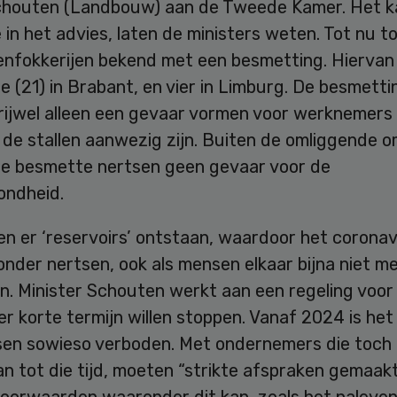
chouten (Landbouw) aan de Tweede Kamer. Het k
in het advies, laten de ministers weten. Tot nu to
enfokkerijen bekend met een besmetting. Hiervan 
 (21) in Brabant, en vier in Limburg. De besmett
rijwel alleen een gevaar vormen voor werknemers 
 de stallen aanwezig zijn. Buiten de omliggende 
e besmette nertsen geen gevaar voor de
ondheid.
n er ‘reservoirs’ ontstaan, waardoor het coronavi
nder nertsen, ook als mensen elkaar bijna niet m
n. Minister Schouten werkt aan een regeling voor
er korte termijn willen stoppen. Vanaf 2024 is het
sen sowieso verboden. Met ondernemers die toch
an tot die tijd, moeten “strikte afspraken gemaa