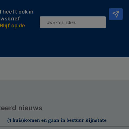
l heeft ook in
uwsbrief
Blijf op de
teerd nieuws
(Thuis)komen en gaan in bestuur Rijnstate