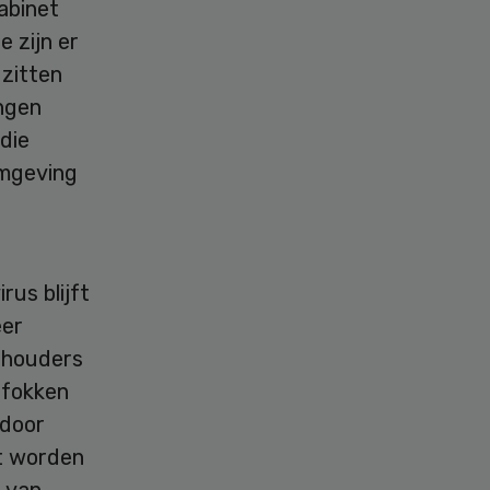
abinet
e zijn er
zitten
ingen
die
omgeving
rus blijft
eer
 houders
 fokken
 door
kt worden