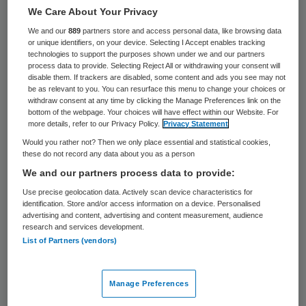
28 keer gelezen
We Care About Your Privacy
We and our
889
partners store and access personal data, like browsing data
De afdelingen verloskunde en
or unique identifiers, on your device. Selecting I Accept enables tracking
technologies to support the purposes shown under we and our partners
kindergeneeskunde van het Scheper
process data to provide. Selecting Reject All or withdrawing your consent will
disable them. If trackers are disabled, some content and ads you see may not
Ziekenhuis in Emmen blijven een week
be as relevant to you. You can resurface this menu to change your choices or
langer open. Aanvankelijk zou de
withdraw consent at any time by clicking the Manage Preferences link on the
bottom of the webpage. Your choices will have effect within our Website. For
kinderafdeling maandag al de deuren
more details, refer to our Privacy Policy.
Privacy Statement
sluiten omdat er een nijpend tekort is aan
Would you rather not? Then we only place essential and statistical cookies,
these do not record any data about you as a person
artsen. Door hulp van onder meer twee
We and our partners process data to provide:
kinderartsen van het Universitair Medisch
Use precise geolocation data. Actively scan device characteristics for
Centrum Groningen (UMCG) kan de sluiting
identification. Store and/or access information on a device. Personalised
advertising and content, advertising and content measurement, audience
worden uitgesteld, maakte het ziekenhuis
research and services development.
List of Partners (vendors)
bekend.
Ook de verloskamers blijven in ieder geval
Manage Preferences
een week langer in gebruik terwijl het