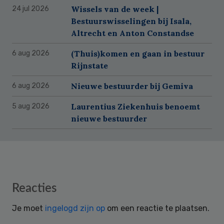
Wissels van de week |
24 jul 2026
Bestuurswisselingen bij Isala,
Altrecht en Anton Constandse
(Thuis)komen en gaan in bestuur
6 aug 2026
Rijnstate
Nieuwe bestuurder bij Gemiva
6 aug 2026
Laurentius Ziekenhuis benoemt
5 aug 2026
nieuwe bestuurder
Reader
Reacties
Interactions
Je moet
ingelogd zijn op
om een reactie te plaatsen.