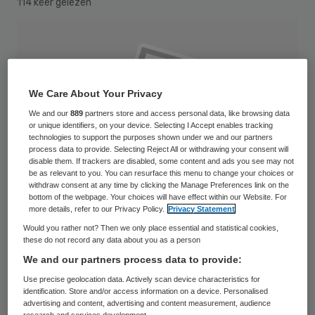
114 keer gelezen
We Care About Your Privacy
We and our
889
partners store and access personal data, like browsing data
or unique identifiers, on your device. Selecting I Accept enables tracking
technologies to support the purposes shown under we and our partners
process data to provide. Selecting Reject All or withdrawing your consent will
disable them. If trackers are disabled, some content and ads you see may not
be as relevant to you. You can resurface this menu to change your choices or
withdraw consent at any time by clicking the Manage Preferences link on the
bottom of the webpage. Your choices will have effect within our Website. For
more details, refer to our Privacy Policy.
Privacy Statement
Would you rather not? Then we only place essential and statistical cookies,
these do not record any data about you as a person
Ageeth Ouwehand is op 25 maart benoemd
We and our partners process data to provide:
tot lid raad van bestuur van Argos
Use precise geolocation data. Actively scan device characteristics for
identification. Store and/or access information on a device. Personalised
Zorggroep in Schiedam. Zij volgt per 17 juni
advertising and content, advertising and content measurement, audience
research and services development.