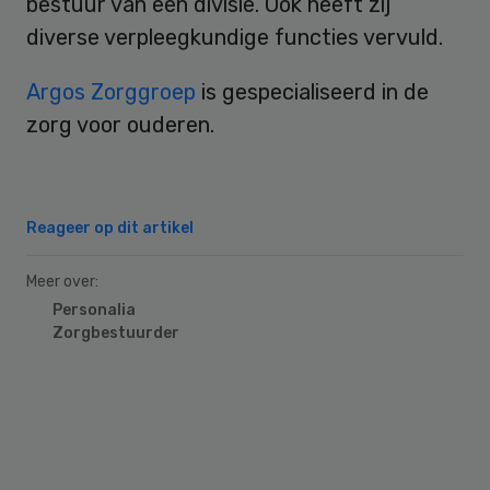
bestuur van een divisie. Ook heeft zij
diverse verpleegkundige functies vervuld.
Argos Zorggroep
is gespecialiseerd in de
zorg voor ouderen.
Reageer op dit artikel
Meer over:
Personalia
Zorgbestuurder
Primary
Sidebar