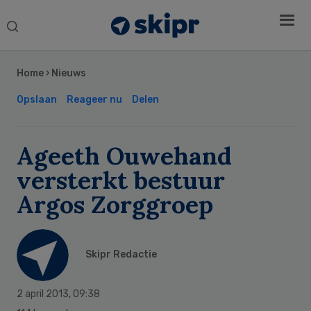
Search
this
Secondary
website
Sidebar
Home
›
Nieuws
Opslaan
Reageer nu
Delen
Ageeth Ouwehand
versterkt bestuur
Argos Zorggroep
Skipr Redactie
2 april 2013
,
09:38