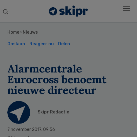
Search
this
Secondary
website
Sidebar
Home
›
Nieuws
Opslaan
Reageer nu
Delen
Alarmcentrale
Eurocross benoemt
nieuwe directeur
Skipr Redactie
7 november 2017
,
09:56