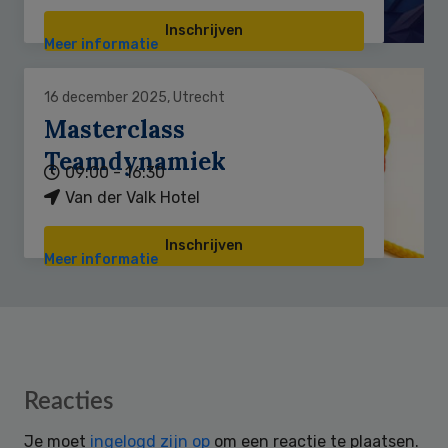
Inschrijven
Meer informatie
16 december 2025, Utrecht
Masterclass
Teamdynamiek
09:00 - 16:30
Van der Valk Hotel
Inschrijven
Meer informatie
Reader
Reacties
Interactions
Je moet
ingelogd zijn op
om een reactie te plaatsen.