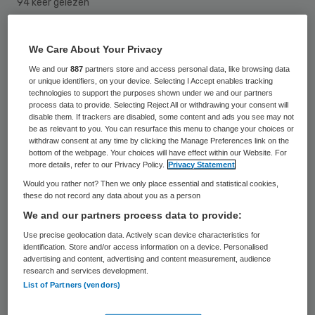
94 keer gelezen
Ryan Florijn is aangetreden als nieuwe
We Care About Your Privacy
directeur van alarmcentrale Eurocross
We and our
887
partners store and access personal data, like browsing data
or unique identifiers, on your device. Selecting I Accept enables tracking
Assistance. Hij volgt Lex Mentink op.
technologies to support the purposes shown under we and our partners
process data to provide. Selecting Reject All or withdrawing your consent will
disable them. If trackers are disabled, some content and ads you see may not
Florijn heeft ruime internationale en
be as relevant to you. You can resurface this menu to change your choices or
bestuurlijke kennis en ervaring, aldus
withdraw consent at any time by clicking the Manage Preferences link on the
bottom of the webpage. Your choices will have effect within our Website. For
Eurocross. Hij is onder meer werkzaam
more details, refer to our Privacy Policy.
Privacy Statement
geweest als senior manager Zorg bij divisie
Would you rather not? Then we only place essential and statistical cookies,
these do not record any data about you as a person
Internationaal van Achmea. Ook werkte hij
We and our partners process data to provide:
bij verzekeringsmaatschappij Interamerican.
Use precise geolocation data. Actively scan device characteristics for
identification. Store and/or access information on a device. Personalised
Eurocross, onderdeel van Achmea, verleent
advertising and content, advertising and content measurement, audience
research and services development.
hulp aan de klanten van haar
List of Partners (vendors)
opdrachtgevers die een medisch – of