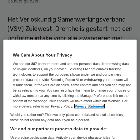
33 keer gelezen
Het Verloskundig Samenwerkingsverband
(VSV) Zuidwest-Drenthe is gestart met een
uniforme intake voor alle zwangeren met
ingang van dit jaar. Dit houdt in dat iedere
We Care About Your Privacy
zwangere dezelfde uitgebreide intake
We and our
887
partners store and access personal data, like browsing data
krijgt bij een eerstelijns
or unique identifiers, on your device. Selecting I Accept enables tracking
verloskundigenpraktijk.
technologies to support the purposes shown under we and our partners
process data to provide. Selecting Reject All or withdrawing your consent will
disable them. If trackers are disabled, some content and ads you see may not
Het VSV bestaat uit
be as relevant to you. You can resurface this menu to change your choices or
withdraw consent at any time by clicking the Manage Preferences link on the
verloskundigenpraktijken en
bottom of the webpage. Your choices will have effect within our Website. For
more details, refer to our Privacy Policy.
Privacy Statement
kraamzorgorganisaties in de regio rondom
Would you rather not? Then we only place essential and statistical cookies,
Hoogeveen, Centrum voor Jeugd en Gezin
these do not record any data about you as a person
(CJG) Hoogeveen en gynaecologen en
We and our partners process data to provide:
kinderartsen van Treant Zorggroep,
Use precise geolocation data. Actively scan device characteristics for