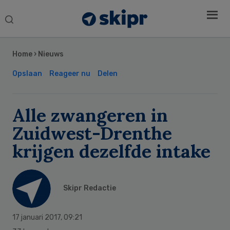
Search
this
Secondary
website
Sidebar
Home
›
Nieuws
Opslaan
Reageer nu
Delen
Alle zwangeren in
Zuidwest-Drenthe
krijgen dezelfde intake
Skipr Redactie
17 januari 2017
,
09:21