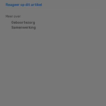
Reageer op dit artikel
Meer over:
Geboortezorg
Samenwerking
Primary
Sidebar