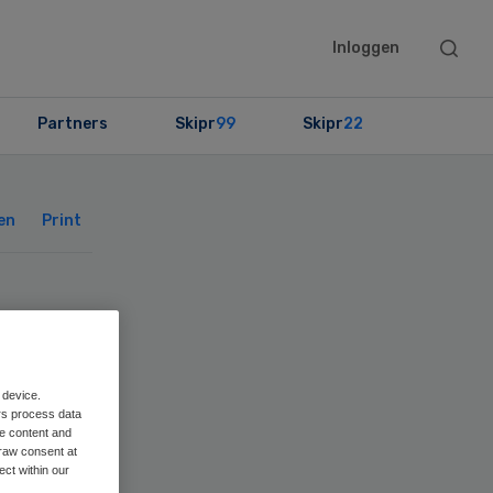
Searc
Inloggen
this
websit
Partners
Skipr
99
Skipr
22
Primary
Sidebar
en
Print
 device.
rs process data
me content and
raw consent at
ect within our