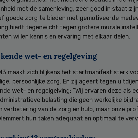
nheid met de samenleving, zeer goed in staat zij
ief goede zorg te bieden met gemotiveerde mede
ing biedt tegenwicht tegen grotere murale instel
nten willen kennis en ervaring met elkaar delen.
kkende wet- en regelgeving
 M3 maakt zich blijkens het startmanifest sterk vo
lige, persoonlijke zorg. En zij ageert tegen uitdije
nde wet- en regelgelving: “Wij ervaren deze als e
ministratieve belasting die geen werkelijke bijdr
n verbetering van de zorg en hulp, maar onze pro
elemmert hun taken adequaat en optimaal te vervu