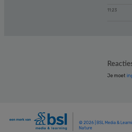
11:23
Reader
Reactie
Interactions
Je moet
in
© 2026 | BSL Media & Learn
Nature