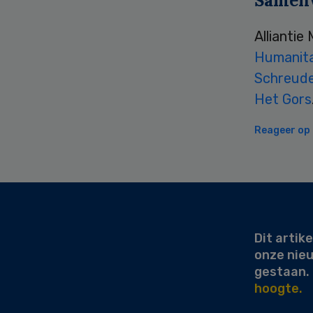
Samenw
Allianti
Humanit
Schreude
Het Gors
Reageer op d
Secondary
Sidebar
Dit artike
onze nie
gestaan.
hoogte.