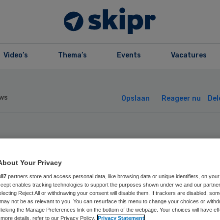
Video’s
Thema’s
Events
Vacatures
ws
Opslaan
Reageer nu
Del
iantie M3 stelt
About Your Privacy
ns centraal in
887
partners store and access personal data, like browsing data or unique identifiers, on your
Accept enables tracking technologies to support the purposes shown under we and our partne
handicaptenzorg
electing Reject All or withdrawing your consent will disable them. If trackers are disabled, so
may not be as relevant to you. You can resurface this menu to change your choices or withd
licking the Manage Preferences link on the bottom of the webpage. Your choices will have eff
more details, refer to our Privacy Policy.
Privacy Statement