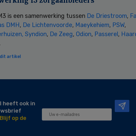
erking 13 zorgaanbieders
e M3 is een samenwerking tussen
De Driestroom
,
F
as DMH
,
De Lichtenvoorde
,
Maeykehiem
,
PSW
,
rhuizen,
Syndion
,
De Zeeg
,
Odion
,
Passerel
,
Haar
.
it artikel
l heeft ook in
uwsbrief
Blijf op de