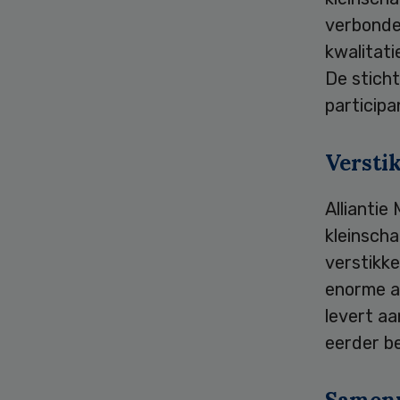
verbonde
kwalitat
De sticht
participa
Versti
Alliantie
kleinscha
verstikke
enorme ad
levert aa
eerder b