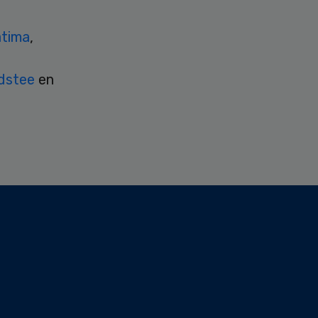
atima
,
dstee
en