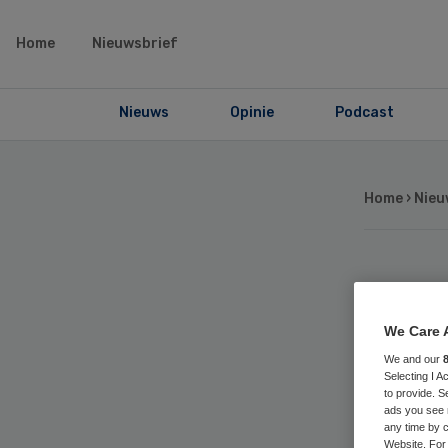
Home
Nieuwsbrief
Nieuws
Opinie
Podcast
Home
›
Nieu
All
We Care 
me
We and our
Selecting I 
ge
to provide. S
ads you see 
any time by c
Website. For 