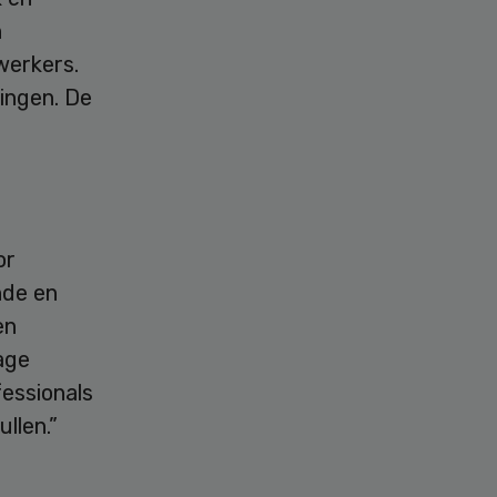
n
werkers.
lingen. De
or
nde en
en
age
fessionals
llen.”