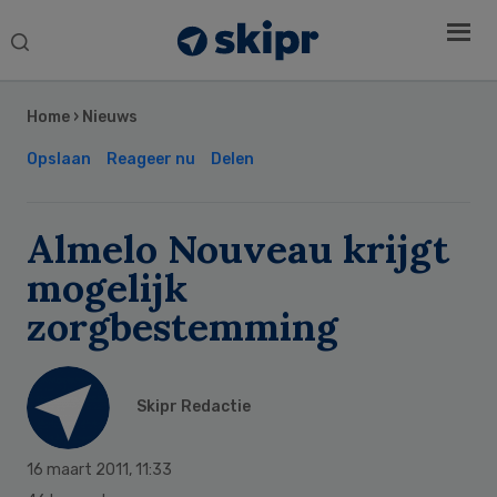
Search
this
Secondary
website
Sidebar
Home
›
Nieuws
Opslaan
Reageer nu
Delen
Almelo Nouveau krijgt
mogelijk
zorgbestemming
Skipr Redactie
16 maart 2011
,
11:33