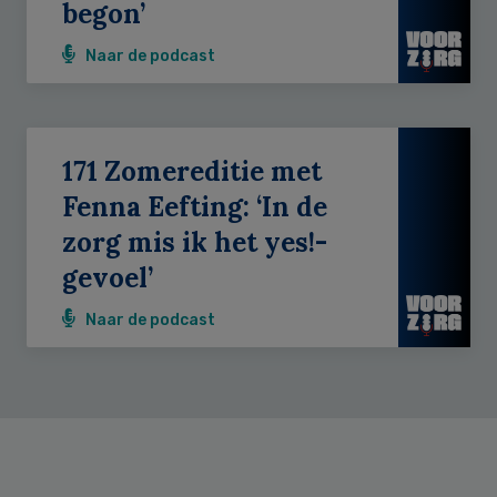
begon’
Naar de podcast
171 Zomereditie met
Fenna Eefting: ‘In de
zorg mis ik het yes!-
gevoel’
Naar de podcast