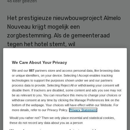
46 keer gelezen
Het prestigieuze nieuwbouwproject Almelo
Nouveau krijgt mogelijk een
zorgbestemming. Als de gemeenteraad
tegen het hotel stemt, wil
projectontwikkelaar Prosyn er een nieuwe
zorgvoorziening voor ouderen realiseren.
We Care About Your Privacy
Dat meldt TC Tubantia.
We and our
887
partners store and access personal data, like browsing data
or unique identifiers, on your device. Selecting I Accept enables tracking
technologies to support the purposes shown under we and our partners
process data to provide. Selecting Reject All or withdrawing your consent will
Zorgvraag
disable them. If trackers are disabled, some content and ads you see may not
be as relevant to you. You can resurface this menu to change your choices or
withdraw consent at any time by clicking the Manage Preferences link on the
Volgens Hans Blaak van Prosyn is er al een
bottom of the webpage. Your choices will have effect within our Website. For
more details, refer to our Privacy Policy.
Privacy Statement
overeenkomst met vier partijen uit de zorg
Would you rather not? Then we only place essential and statistical cookies,
die aan de alternatieve invulling van het
these do not record any data about you as a person
hotelproject willen meewerken. “Trivium