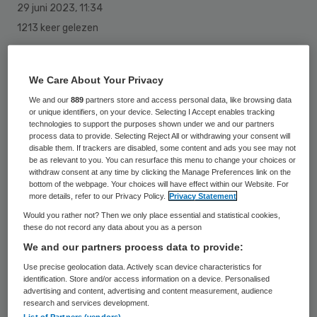
29 juni 2023
,
11:34
1213 keer gelezen
Eline van Slobbe-Bijlsma is vanaf 1 juli het
nieuwe lid van de raad van toezicht van
We Care About Your Privacy
Alrijne Zorggroep.
We and our
889
partners store and access personal data, like browsing data
or unique identifiers, on your device. Selecting I Accept enables tracking
technologies to support the purposes shown under we and our partners
process data to provide. Selecting Reject All or withdrawing your consent will
Daarnaast wordt zij lid van de
disable them. If trackers are disabled, some content and ads you see may not
be as relevant to you. You can resurface this menu to change your choices or
auditcommissie Kwaliteit en Veiligheid. Zij
withdraw consent at any time by clicking the Manage Preferences link on the
bottom of the webpage. Your choices will have effect within our Website. For
volgt Bart Bemelmans op, die onlangs
more details, refer to our Privacy Policy.
Privacy Statement
afscheid heeft genomen als lid van de raad
Would you rather not? Then we only place essential and statistical cookies,
these do not record any data about you as a person
van toezicht.
We and our partners process data to provide:
Use precise geolocation data. Actively scan device characteristics for
Ervaring
identification. Store and/or access information on a device. Personalised
advertising and content, advertising and content measurement, audience
research and services development.