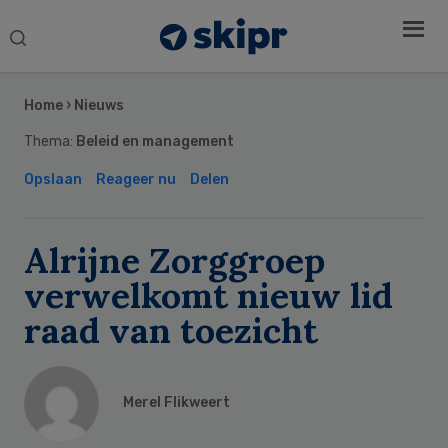
Search
this
Secondary
website
Sidebar
Home
›
Nieuws
Thema:
Beleid en management
Opslaan
Reageer nu
Delen
Alrijne Zorggroep
verwelkomt nieuw lid
raad van toezicht
Merel Flikweert