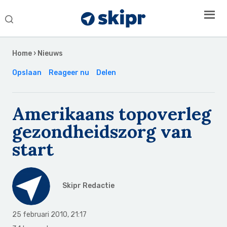
Search
this
Secondary
website
Sidebar
Home
›
Nieuws
Opslaan
Reageer nu
Delen
Amerikaans topoverleg
gezondheidszorg van
start
Skipr Redactie
25 februari 2010
,
21:17