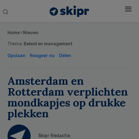
Search
this
Secondary
website
Sidebar
Home
›
Nieuws
Thema:
Beleid en management
Opslaan
Reageer nu
Delen
Amsterdam en
Rotterdam verplichten
mondkapjes op drukke
plekken
Skipr Redactie