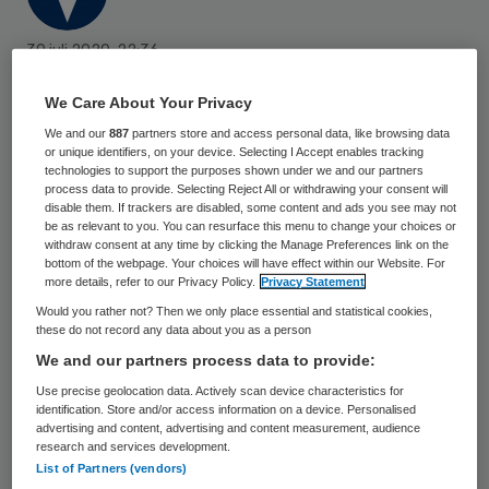
30 juli 2020
,
22:36
473 keer gelezen
We Care About Your Privacy
Het dragen van een mondkapje wordt
We and our
887
partners store and access personal data, like browsing data
or unique identifiers, on your device. Selecting I Accept enables tracking
verplicht op drukke plekken in Amsterdam
technologies to support the purposes shown under we and our partners
process data to provide. Selecting Reject All or withdrawing your consent will
en Rotterdam. De maatregel gaat op
disable them. If trackers are disabled, some content and ads you see may not
woensdag 5 augustus in en geldt voor
be as relevant to you. You can resurface this menu to change your choices or
withdraw consent at any time by clicking the Manage Preferences link on the
iedereen vanaf dertien jaar en ouder.
bottom of the webpage. Your choices will have effect within our Website. For
more details, refer to our Privacy Policy.
Privacy Statement
Would you rather not? Then we only place essential and statistical cookies,
these do not record any data about you as a person
In Amsterdam geldt de verplichting op vijf
We and our partners process data to provide:
plaatsen, waaronder de Wallen en de
Use precise geolocation data. Actively scan device characteristics for
Kalverstraat. In Rotterdam is het verplicht
identification. Store and/or access information on a device. Personalised
advertising and content, advertising and content measurement, audience
om niet-medische mondkapjes te dragen op
research and services development.
drukke plekken zoals de Coolsingel en de
List of Partners (vendors)