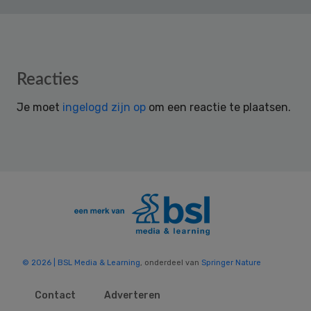
Reader
Reacties
Interactions
Je moet
ingelogd zijn op
om een reactie te plaatsen.
© 2026 | BSL Media & Learning
, onderdeel van
Springer Nature
Contact
Adverteren