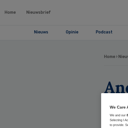
Home
Nieuwsbrief
Nieuws
Opinie
Podcast
Home
›
Nieu
An
kee
We Care 
We and our
Selecting I 
to provide. S