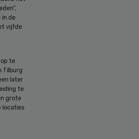
eden”,
 in de
t vijfde
 op te
n Tilburg
een later
eiding te
en grote
 locaties