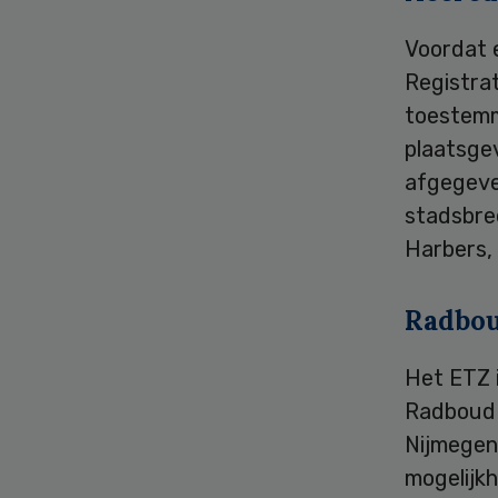
Voordat 
Registra
toestemmi
plaatsge
afgegeve
stadsbre
Harbers,
Radbo
Het ETZ 
Radboud i
Nijmegen 
mogelijkh