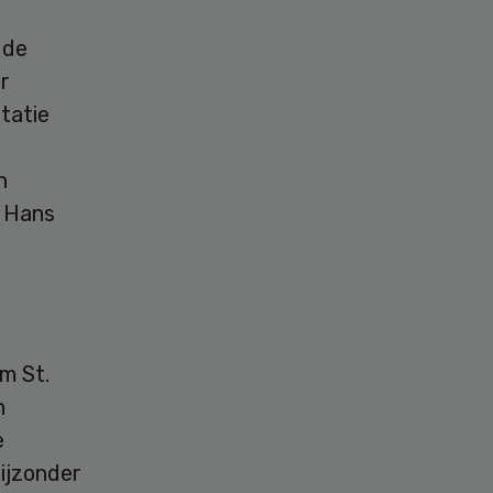
 de
r
tatie
n
g Hans
m St.
n
e
Bijzonder