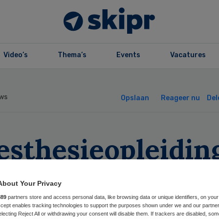
Video’s
Thema’s
Events
Vacatures
ws
Opslaan
Reageer nu
Del
esthesieopleidin
rt terug in Tilb
About Your Privacy
889
partners store and access personal data, like browsing data or unique identifiers, on your
Accept enables tracking technologies to support the purposes shown under we and our partne
electing Reject All or withdrawing your consent will disable them. If trackers are disabled, so