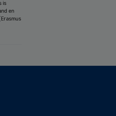
 is
and en
 (Erasmus