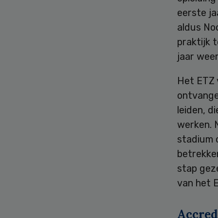
eerste ja
aldus Noo
praktijk 
jaar weer
Het ETZ 
ontvangen
leiden, d
werken. N
stadium o
betrekke
stap geze
van het 
Accred