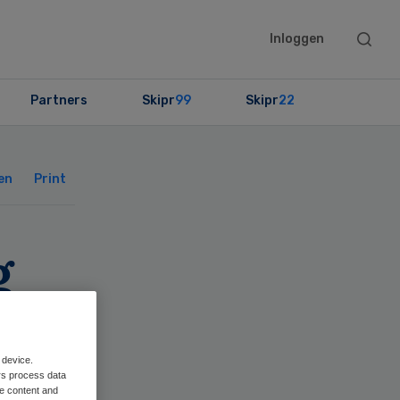
Searc
Inloggen
this
websit
Partners
Skipr
99
Skipr
22
Primary
Sidebar
en
Print
g
urg
 device.
rs process data
me content and