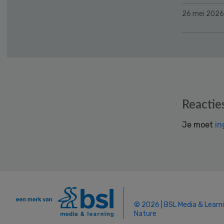
26 mei 2026
Reader
Reactie
Interactions
Je moet
in
© 2026 | BSL Media & Learn
Nature