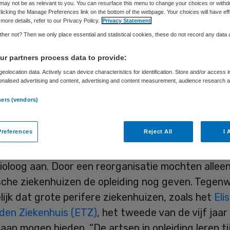
Skipr Redactie
31 augustus 2015
,
13:43
44 keer gelezen
may not be as relevant to you. You can resurface this menu to change your choices or withd
licking the Manage Preferences link on the bottom of the webpage. Your choices will have eff
more details, refer to our Privacy Policy.
Privacy Statement
her not? Then we only place essential and statistical cookies, these do not record any data
abeth-TweeSteden Ziekenhuis biedt vanaf het naj
r partners process data to provide:
eid aan Artsen In Opleiding tot Specialist (AIOS) o
eolocation data. Actively scan device characteristics for identification. Store and/or access 
s het tweede jaar van de opleiding tot anesthesi
onalised advertising and content, advertising and content measurement, audience research 
.
aarmee keert de opleiding terug in Tilburg.
ners (vendors)
 gekoesterde wens is in vervulling gegaan”, reage
references
Reject All
I 
oloog Gerrit-Jan Noordergraaf. Het St. Elisabeth
s bood tot begin jaren tachtig de volledige opleid
ioloog aan. Door een reorganisatie mochten allee
che ziekenhuizen de opleiding nog geven. Tegenw
ijk dat grote perifere ziekenhuizen, zoals het
Eli
en Ziekenhuis (ETZ)
, het tweede van de vijf jaa
 aan mogen bieden. “De artsen in opleiding leren t