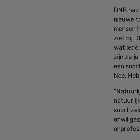
DNB had 
nieuwe t
mensen h
ziet bij 
wat ieder
zijn ze j
een soort
Nee. Heb 
“Natuurli
natuurlij
soort zak
onwil gez
onprofess