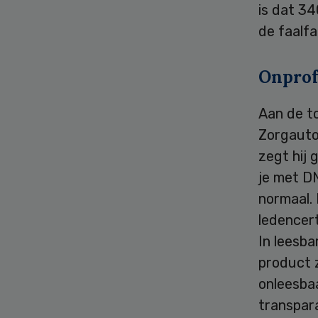
is dat 3
de faalf
Onprof
Aan de t
Zorgautor
zegt hij
je met D
normaal. 
ledencert
In leesba
product z
onleesbaa
transpara