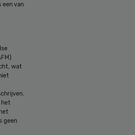
s een van
dse
(AFM)
cht, wat
niet
chrijven.
l het
 het
is geen