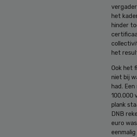
vergadere
het kade
hinder t
certifica
collectiv
het resul
Ook het 
niet bij
had. Een 
100.000 v
plank sta
DNB reke
euro was
eenmalig