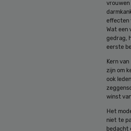
vrouwen 
darmkank
effecten
Wat een 
gedrag, 
eerste be
Kern van 
zijn om 
ook lede
zeggensc
winst va
Het mode
niet te 
bedacht o