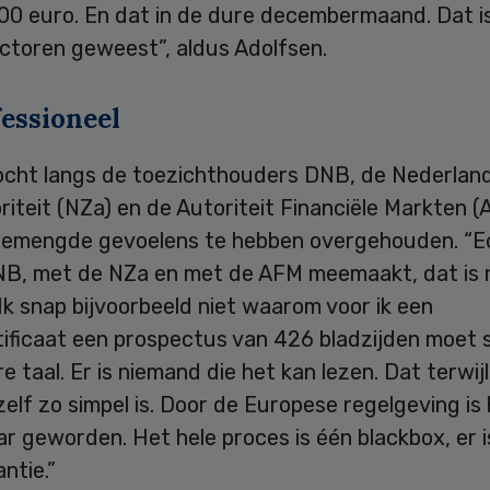
400 euro. En dat in de dure decembermaand. Dat i
actoren geweest”, aldus Adolfsen.
essioneel
ocht langs de toezichthouders DNB, de Nederlan
iteit (NZa) en de Autoriteit Financiële Markten 
 gemengde gevoelens te hebben overgehouden. “E
NB, met de NZa en met de AFM meemaakt, dat is 
Ik snap bijvoorbeeld niet waarom voor ik een
ificaat een prospectus van 426 bladzijden moet s
re taal. Er is niemand die het kan lezen. Dat terwij
elf zo simpel is. Door de Europese regelgeving is
r geworden. Het hele proces is één blackbox, er 
ntie.”