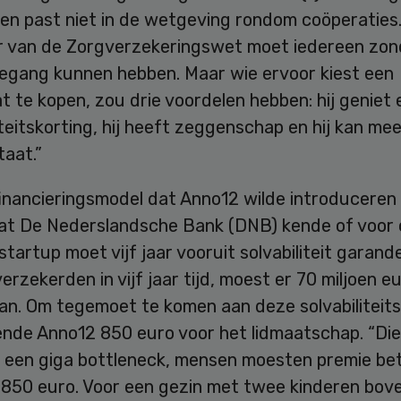
n past niet in de wetgeving rondom coöperaties. (
r van de Zorgverzekeringswet moet iedereen zon
oegang kunnen hebben. Maar wie ervoor kiest een
at te kopen, zou drie voordelen hebben: hij geniet
iteitskorting, hij heeft zeggenschap en hij kan mee
taat.”
financieringsmodel dat Anno12 wilde introduceren
 wat De Nederslandsche Bank (DNB) kende of voor
startup moet vijf jaar vooruit solvabiliteit garand
erzekerden in vijf jaar tijd, moest er 70 miljoen e
an. Om tegemoet te komen aan deze solvabiliteits
nde Anno12 850 euro voor het lidmaatschap. “Di
 een giga bottleneck, mensen moesten premie bet
 850 euro. Voor een gezin met twee kinderen bove