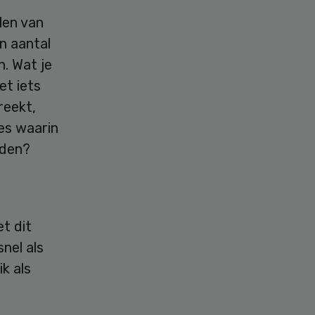
len van
n aantal
. Wat je
et iets
reekt,
ces waarin
lden?
t dit
snel als
k als