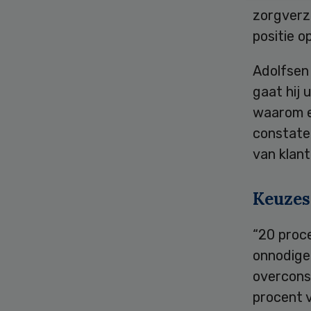
zorgverz
positie o
Adolfsen
gaat hij 
waarom e
constate
van klan
Keuzes
“20 proc
onnodige 
overcons
procent v