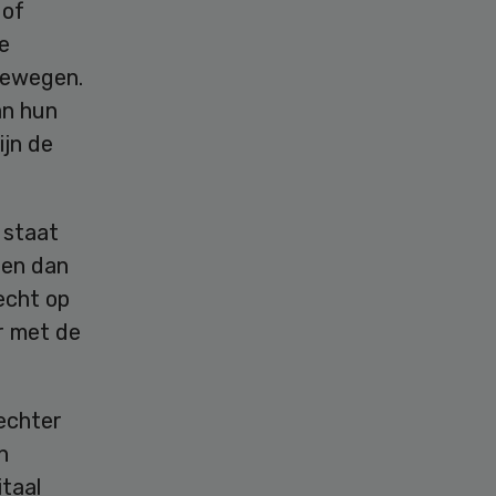
 of
e
bewegen.
an hun
ijn de
 staat
den dan
echt op
r met de
echter
n
itaal