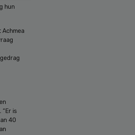
ng hun
et Achmea
vraag
 gedrag
sen
. “Er is
dan 40
van