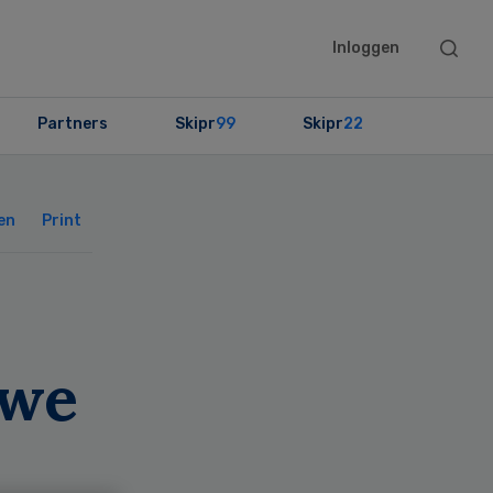
Searc
Inloggen
this
websit
Partners
Skipr
99
Skipr
22
Primary
Sidebar
en
Print
uwe