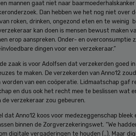
en mannen gaat niet naar baarmoederhalskanker
eronderzoek. Dan hebben we het nog niet over d
 van roken, drinken, ongezond eten en te weinig 
verzekeraar kan doen is mensen bewust maken v
hen erop aanspreken. Onder- en overconsumptie z
ïnvloedbare dingen voor een verzekeraar.”
de zaak is voor Adolfsen dat verzekerden goed in
keuzes te maken. De verzekerden van Anno12 zou
n worden van een coöperatie. Lidmaatschap gaf r
hap en dus ook het recht mee te beslissen wat e
n de verzekeraar zou gebeuren.
l dat Anno12 koos voor medezeggenschap bleek 
passen binnen de Zorgverzekeringswet. “We hadde
m digitale vergaderingen te houden (..). Maar dig