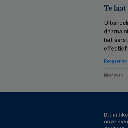
Te laat
Uiteinde
daarna ni
het eerst
effectief
Reageer op d
Meer over:
Secondary
Sidebar
Dit artike
onze nie