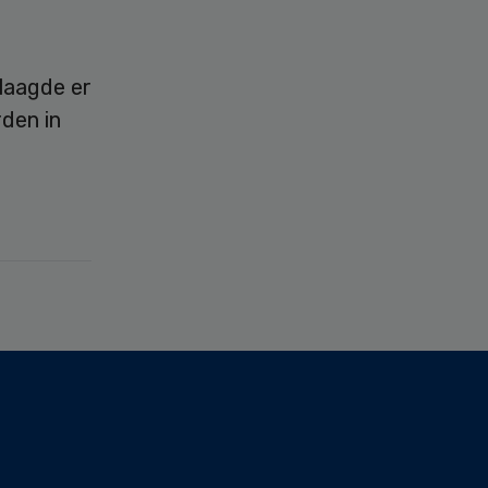
laagde er
rden in