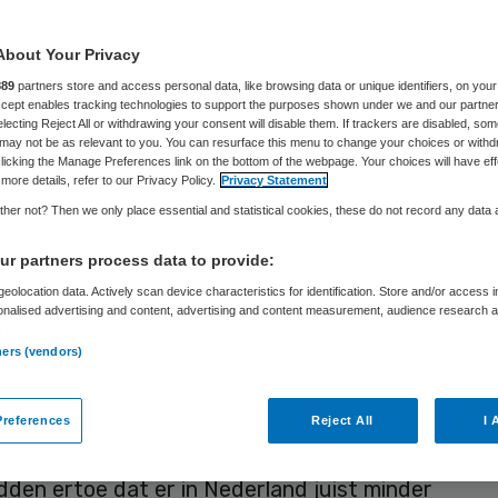
About Your Privacy
Skipr Redactie
27 juli 2015
,
11:53
166 keer gelezen
889
partners store and access personal data, like browsing data or unique identifiers, on your
Accept enables tracking technologies to support the purposes shown under we and our partne
electing Reject All or withdrawing your consent will disable them. If trackers are disabled, so
may not be as relevant to you. You can resurface this menu to change your choices or withd
fsen wilde de nieuwe zorgverzekeraar in Nederla
licking the Manage Preferences link on the bottom of the webpage. Your choices will have eff
more details, refer to our Privacy Policy.
Privacy Statement
Zeggenschap, inbreng en keuzevrijheid van verze
her not? Then we only place essential and statistical cookies, these do not record any data
et adagium worden. Waarom zijn Anno12 nooit va
r partners process data to provide:
gekomen legt hij uit in het Tijdschrift Zorg en Rec
eolocation data. Actively scan device characteristics for identification. Store and/or access 
ZIP).
onalised advertising and content, advertising and content measurement, audience research 
.
Zorgverzekeringswet in 2006 werd ingevoerd, lag
ners (vendors)
or zorgverzekeraars open. In principe kwam er ru
etreders. Uiteindelijk kwamen die er niet. Geen e
references
Reject All
I 
ndse speler waagde zich op de Nederlandse markt
idden ertoe dat er in Nederland juist minder