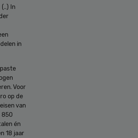
..) In
der
 een
delen in
 paste
 ogen
eren. Voor
uro op de
eisen van
e 850
alen én
n 18 jaar