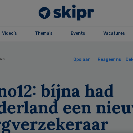
Video’s
Thema’s
Events
Vacatures
ws
Opslaan
Reageer nu
Del
o12: bíjna had
derland een nie
rgverzekeraar