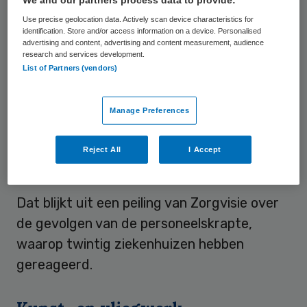
Use precise geolocation data. Actively scan device characteristics for
identification. Store and/or access information on a device. Personalised
Foto: Picscout/iStock
advertising and content, advertising and content measurement, audience
research and services development.
De lagere productie kost Antonius dit jaar 1
List of Partners (vendors)
miljoen euro aan financieel resultaat. De
inhuur van extra zzp’ers heeft eenzelfde
Manage Preferences
financiële impact. Met de hogere uitgaven
voor onder andere energie belandt Antonius
Reject All
I Accept
dit jaar in de verliezen.
Dat blijkt uit een peiling van Zorgvisie over
de gevolgen van de personeelskrapte,
waarop twintig ziekenhuizen hebben
gereageerd.