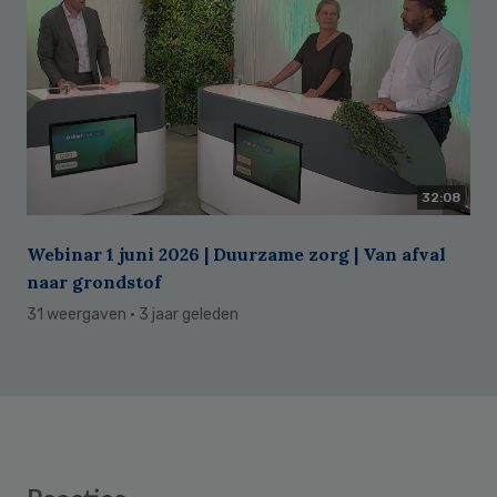
32:08
Webinar 1 juni 2026 | Duurzame zorg | Van afval
naar grondstof
31 weergaven
· 3 jaar geleden
Reader