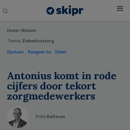
Search
this
Secondary
website
Sidebar
Home
›
Nieuws
Thema:
Ziekenhuiszorg
Opslaan
Reageer nu
Delen
Antonius komt in rode
cijfers door tekort
zorgmedewerkers
Frits Baltesen