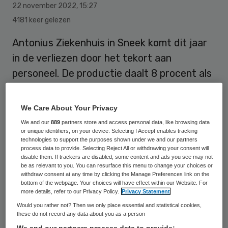
22 november 2022
,
15:27
4181 keer gelezen
Antonius Ziekenhuis in Sneek komt dit jaar
in de verliezen door het tekort aan
personeel. De productie daalt 8 procent als
gevolg van de grote uitstroom van
medewerkers en het hoge ziekteverzuim.
We Care About Your Privacy
We and our
889
partners store and access personal data, like browsing data
or unique identifiers, on your device. Selecting I Accept enables tracking
technologies to support the purposes shown under we and our partners
process data to provide. Selecting Reject All or withdrawing your consent will
disable them. If trackers are disabled, some content and ads you see may not
be as relevant to you. You can resurface this menu to change your choices or
withdraw consent at any time by clicking the Manage Preferences link on the
bottom of the webpage. Your choices will have effect within our Website. For
more details, refer to our Privacy Policy.
Privacy Statement
Would you rather not? Then we only place essential and statistical cookies,
these do not record any data about you as a person
We and our partners process data to provide: