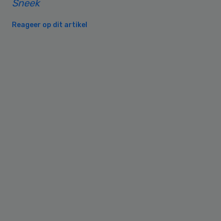
Sneek
Reageer op dit artikel
Primary
Sidebar