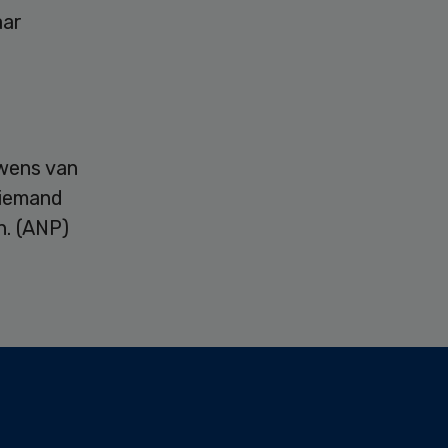
aar
 wens van
 iemand
n. (ANP)