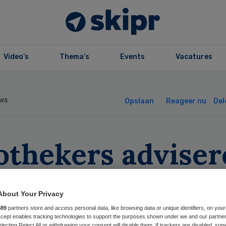
Video’s
Thema’s
Events
Vacatures
ws
Opslaan
Reageer nu
Del
othekers adviser
r medicatie tijd
About Your Privacy
madan
889
partners store and access personal data, like browsing data or unique identifiers, on your
Accept enables tracking technologies to support the purposes shown under we and our partne
electing Reject All or withdrawing your consent will disable them. If trackers are disabled, so