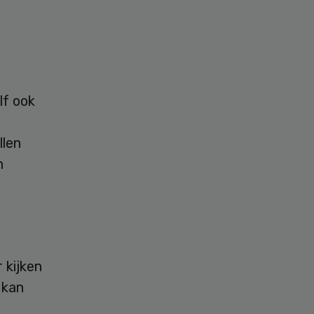
lf ook
llen
n
 kijken
 kan