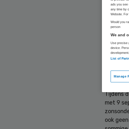
ads you see 
any time by c
Website. For 
Would you rat
person
We and ou
Apotheker
Use precise g
device. Pers
medicijng
development
List of Part
vastenma
Gevare
Manage P
Tijdens d
met 9 se
zonsonder
ook geen
sommige 