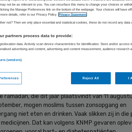
may not be as relevant to you. You can resurface this menu to change your choices or withd
licking the Manage Preferences link on the bottom of the webpage. Your choices will have eff
more details, refer to our Privacy Policy.
Privacy Statement
Skipr Redactie
26 juli 2010
,
14:53
49 keer gelezen
her not? Then we only place essential and statistical cookies, these do not record any data
r partners process data to provide:
s zijn de komende tijd alert op patiënten die on
eolocation data. Actively scan device characteristics for identification. Store and/or access 
onalised advertising and content, advertising and content measurement, audience research 
ebruik willen deelnemen aan de ramadan, de islam
.
ners (vendors)
and. Dat meldde de brancheorganisatie KNMP m
n voor gezondheid
references
Reject All
I 
e ramadan, die dit jaar plaatsvindt van 11 august
ptember, mogen moslims tussen zonsopgang en
gang niet eten en drinken. Vaak slikken zij in die
 medicijnen. Dat kan volgens KNMP gevaren oplev
groepen, vooral hart- en diabetespatiënten.