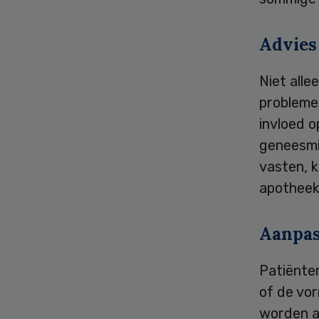
Advies
Niet alle
probleme
invloed o
geneesmid
vasten, k
apotheek
Aanpas
Patiënten
of de vor
worden a