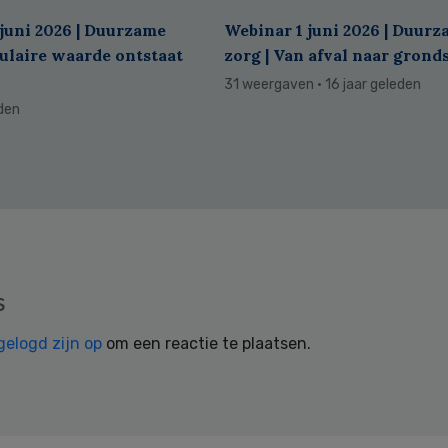
juni 2026 | Duurzame
Webinar 1 juni 2026 | Duur
culaire waarde ontstaat
zorg | Van afval naar grond
31 weergaven
· 16 jaar geleden
eden
s
gelogd zijn op
om een reactie te plaatsen.