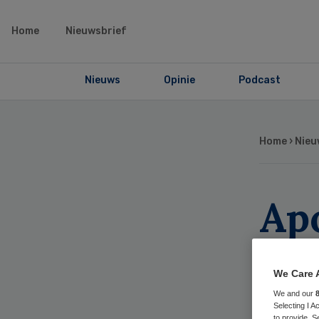
Home
Nieuwsbrief
Nieuws
Opinie
Podcast
Home
›
Nieu
Ap
ove
We Care 
ra
We and our
Selecting I 
to provide. S