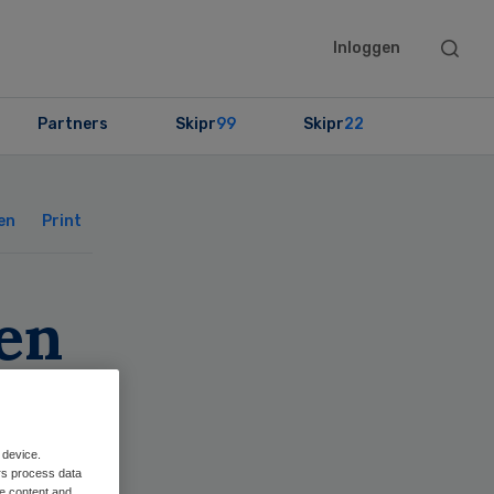
Searc
Inloggen
this
websit
Partners
Skipr
99
Skipr
22
Primary
Sidebar
en
Print
en
ens
 device.
rs process data
me content and