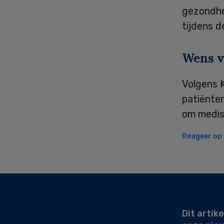
gezondhe
tijdens 
Wens v
Volgens 
patiënte
om medis
Reageer op d
Secondary
Sidebar
Dit artike