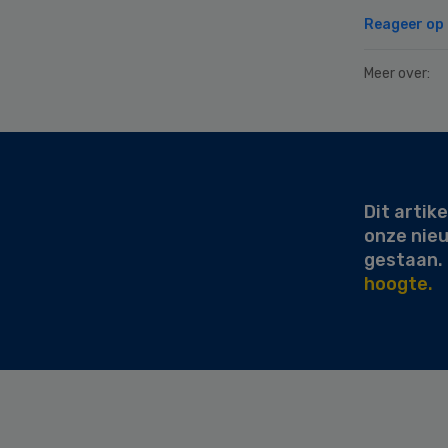
Reageer op d
Meer over:
Secondary
Sidebar
Dit artike
onze nie
gestaan.
hoogte.