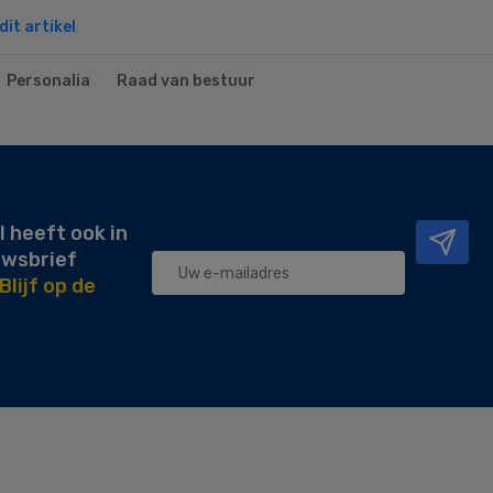
it artikel
Personalia
Raad van bestuur
l heeft ook in
uwsbrief
Blijf op de