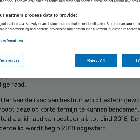
her not? Then we only place essential and statistical cookies, these do not record any data
r partners process data to provide:
Skipr Redactie
1 november 2017
,
10:18
41 keer gelezen
eolocation data. Actively scan device characteristics for identification. Store and/or access 
onalised advertising and content, advertising and content measurement, audience research 
.
ners (vendors)
p Archipel in Eindhoven heeft per 1 november ee
 bestuur. Vertrekkend bestuurder Anton Metske 
references
Reject All
I 
e over aan Monique Hertogs en Lisette Burnett (a.i
 gezocht naar een voorzitter van de uiteindelijk
ige raad.
itter van de raad van bestuur wordt extern gewo
 hoopt deze op korte termijn te kunnen benoemen.
teld als lid raad van bestuur a.i. tot eind 2018. D
derde lid wordt begin 2018 opgestart.