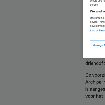
Would you rat
person
We and ou
Use precise g
device. Pers
development
List of Part
Zorggroe
raad van
Manage P
het stokj
wordt nog
driehoofd
De voorz
Archipel
is aanges
voor het 