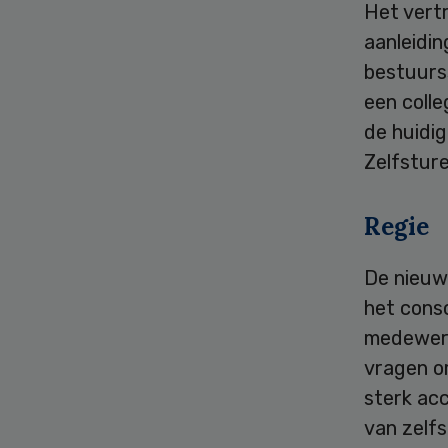
Het vert
aanleidi
bestuurs
een colle
de huidig
Zelfsture
Regie
De nieuwe
het conso
medewerk
vragen om
sterk ac
van zelfs