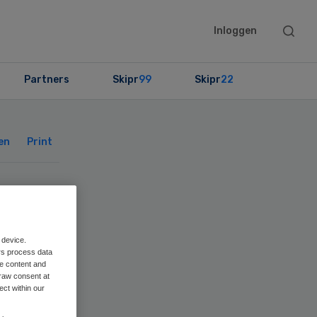
Searc
Inloggen
this
websit
Partners
Skipr
99
Skipr
22
Primary
Sidebar
en
Print
 device.
rs process data
me content and
raw consent at
ect within our