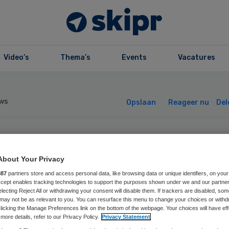
Video’s
Thema’s
Events
Vacatures
ws
Opslaan
Reageer nu
Del
chipel benoemt
About Your Privacy
euwe raad van
887
partners store and access personal data, like browsing data or unique identifiers, on your
Accept enables tracking technologies to support the purposes shown under we and our partne
electing Reject All or withdrawing your consent will disable them. If trackers are disabled, so
stuur
may not be as relevant to you. You can resurface this menu to change your choices or withd
licking the Manage Preferences link on the bottom of the webpage. Your choices will have eff
more details, refer to our Privacy Policy.
Privacy Statement