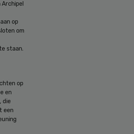
 Archipel
gaan op
sloten om
te staan.
ichten op
ie en
 die
t een
euning