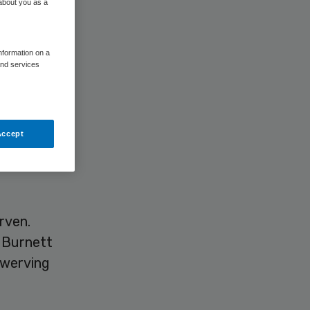
 about you as a
information on a
and services
n nieuwe
draagt
Accept
.). Er
rven.
 Burnett
e werving