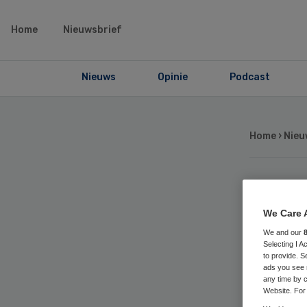
Home
Nieuwsbrief
Nieuws
Opinie
Podcast
Home
›
Nieu
Ar
We Care 
ni
We and our
Selecting I 
to provide. S
be
ads you see 
any time by c
Website. For 