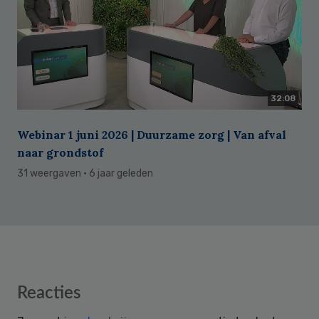
32:08
Webinar 1 juni 2026 | Duurzame zorg | Van afval
naar grondstof
31 weergaven
· 6 jaar geleden
Reader
Reacties
Interactions