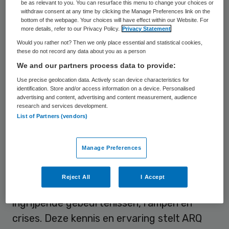
be as relevant to you. You can resurface this menu to change your choices or
coronacrisis. Het contactpunt
withdraw consent at any time by clicking the Manage Preferences link on the
zorgprofessionals is 7 dagen in de week te
bottom of the webpage. Your choices will have effect within our Website. For
more details, refer to our Privacy Policy.
Privacy Statement
bereiken tussen 08.30 -21.30 uur op
Would you rather not? Then we only place essential and statistical cookies,
telefoonnummer 088- 330 5500.
these do not record any data about you as a person
We and our partners process data to provide:
Use precise geolocation data. Actively scan device characteristics for
Psychosociale ondersteuning
identification. Store and/or access information on a device. Personalised
advertising and content, advertising and content measurement, audience
research and services development.
De uitbraak van het coronavirus heeft
List of Partners (vendors)
grote impact op zorgprofessionals en hun
werk, zowel praktisch als
mentaal
. ARQ IVP
Manage Preferences
heeft jarenlange ervaring met
ondersteuning van professionals en
Reject All
I Accept
organisaties die te maken krijgen met
ingrijpende gebeurtenissen, rampen en
crises. Deze kennis en ervaring stelt ARQ