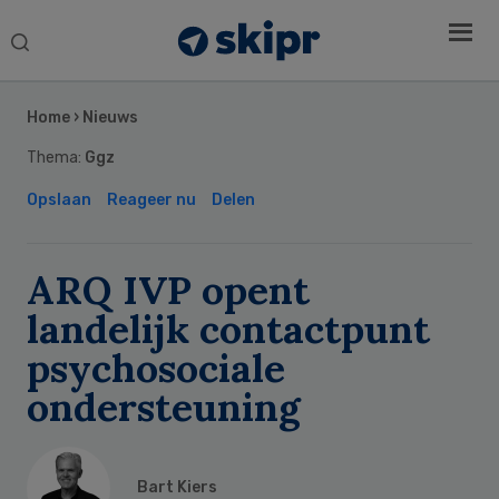
Search
this
Secondary
website
Sidebar
Home
›
Nieuws
Thema:
Ggz
Opslaan
Reageer nu
Delen
ARQ IVP opent
landelijk contactpunt
psychosociale
ondersteuning
Bart Kiers