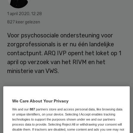
1 april 2020
,
12:28
827 keer gelezen
Voor psychosociale ondersteuning voor
zorgprofessionals is er nu één landelijke
contactpunt. ARQ IVP opent het loket op 1
april op verzoek van het RIVM en het
ministerie van VWS.
ARQ IVP, onderdeel van het ARQ Nationaal
Psychotrauma Centrum, start vandaag 1
We Care About Your Privacy
april met een
speciaal contactpunt voor
We and our
887
partners store and access personal data, like browsing data
or unique identifiers, on your device. Selecting I Accept enables tracking
psychosociale ondersteuning
technologies to support the purposes shown under we and our partners
process data to provide. Selecting Reject All or withdrawing your consent will
zorgprofess
ionals
ten tijde van de
disable them. If trackers are disabled, some content and ads you see may not