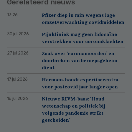
Gerelateerd nieuws
Pfizer diep in min wegens lage
13:26
omzetverwachting covidmiddelen
Pijnkliniek mag geen lidocaïne
30 jul 2026
verstrekken voor coronaklachten
Zaak over ‘coronamoorden’ en
27 jul 2026
doorbreken van beroepsgeheim
dient
Hermans houdt expertisecentra
17 jul 2026
voor postcovid jaar langer open
Nieuwe RIVM-baas: 'Houd
16 jul 2026
wetenschap en politiek bij
volgende pandemie strikt
gescheiden'