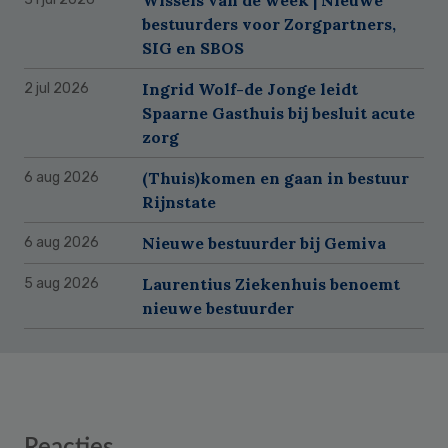
bestuurders voor Zorgpartners,
SIG en SBOS
Ingrid Wolf-de Jonge leidt
2 jul 2026
Spaarne Gasthuis bij besluit acute
zorg
(Thuis)komen en gaan in bestuur
6 aug 2026
Rijnstate
Nieuwe bestuurder bij Gemiva
6 aug 2026
Laurentius Ziekenhuis benoemt
5 aug 2026
nieuwe bestuurder
Reader
Reacties