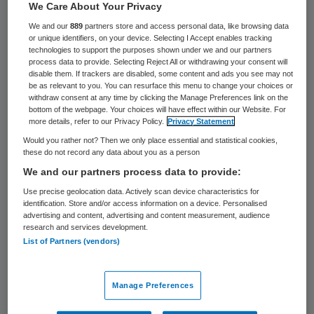
61 keer gelezen
We Care About Your Privacy
We and our
889
partners store and access personal data, like browsing data
or unique identifiers, on your device. Selecting I Accept enables tracking
Henk Reimert is per 1 januari 2018 benoemd
technologies to support the purposes shown under we and our partners
tot lid van de raad van toezicht van Atlant.
process data to provide. Selecting Reject All or withdrawing your consent will
disable them. If trackers are disabled, some content and ads you see may not
Dit maakte de zorgorganisatie dinsdag
be as relevant to you. You can resurface this menu to change your choices or
withdraw consent at any time by clicking the Manage Preferences link on the
bekend.
bottom of the webpage. Your choices will have effect within our Website. For
more details, refer to our Privacy Policy.
Privacy Statement
Reimert is eigenaar van Kamiano Executive,
Would you rather not? Then we only place essential and statistical cookies,
these do not record any data about you as a person
een bureau onder meer actief op het
We and our partners process data to provide:
gebied van advisering en management.
Use precise geolocation data. Actively scan device characteristics for
Daarnaast heeft hij ervaring als directeur
identification. Store and/or access information on a device. Personalised
advertising and content, advertising and content measurement, audience
en manager in de jeugdzorg,
research and services development.
List of Partners (vendors)
gehandicaptenzorg en het (speciaal)
onderwijs.
Manage Preferences
Maarten Hoek is per 1 januari afgetreden