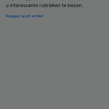
u interessante rubrieken te kiezen.
Reageer op dit artikel
Primary
Sidebar