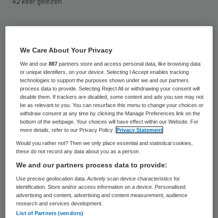
42 keer gelezen
De wereldgezondheidsorganisatie WHO en
andere overheidsinstellingen hebben vorig
We Care About Your Privacy
jaar onnodig paniek gezaaid over de
We and our
887
partners store and access personal data, like browsing data
Mexicaanse griep. Dat staat in een
or unique identifiers, on your device. Selecting I Accept enables tracking
technologies to support the purposes shown under we and our partners
conceptrapport van de
process data to provide. Selecting Reject All or withdrawing your consent will
disable them. If trackers are disabled, some content and ads you see may not
mensenrechtenorganisatie Raad van
be as relevant to you. You can resurface this menu to change your choices or
withdraw consent at any time by clicking the Manage Preferences link on the
Europa, dat is uitgelekt via de Britse krant
bottom of the webpage. Your choices will have effect within our Website. For
The Guardian.
more details, refer to our Privacy Policy.
Privacy Statement
Would you rather not? Then we only place essential and statistical cookies,
these do not record any data about you as a person
Overdreven
We and our partners process data to provide:
Use precise geolocation data. Actively scan device characteristics for
Het aantal doden als gevolg van de
identification. Store and/or access information on a device. Personalised
advertising and content, advertising and content measurement, audience
griepgolf werd door de autoriteiten
research and services development.
List of Partners (vendors)
schromelijk overdreven. Zo vielen in het