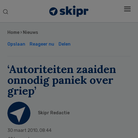
Search
this
Secondary
website
Sidebar
Home
›
Nieuws
Opslaan
Reageer nu
Delen
‘Autoriteiten zaaiden
onnodig paniek over
griep’
Skipr Redactie
30 maart 2010
,
08:44