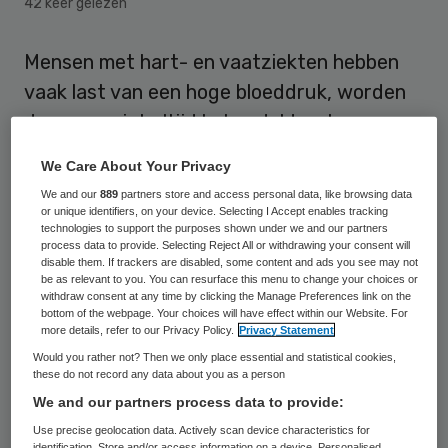
42 keer gelezen
Mensen met hart- en vaatziekten hebben
vaak last van een hoge bloeddruk, worden
daarvoor niet altijd behandeld en lopen zo
verhoogde kans op nieuwe vaatproblemen.
We Care About Your Privacy
Deze patiënten kunnen veel beter geholpen
We and our
889
partners store and access personal data, like browsing data
worden. Dat blijkt uit promotie-onderzoek
or unique identifiers, on your device. Selecting I Accept enables tracking
technologies to support the purposes shown under we and our partners
van arts-microbioloog in opleiding Anneloes
process data to provide. Selecting Reject All or withdrawing your consent will
disable them. If trackers are disabled, some content and ads you see may not
Vlek van het Universitair Medisch Centrum
be as relevant to you. You can resurface this menu to change your choices or
withdraw consent at any time by clicking the Manage Preferences link on the
Utrecht (UMC).
bottom of the webpage. Your choices will have effect within our Website. For
more details, refer to our Privacy Policy.
Privacy Statement
Would you rather not? Then we only place essential and statistical cookies,
Hoger overlijdensrisico
these do not record any data about you as a person
We and our partners process data to provide:
Vlek bekeek voor haar onderzoek patiënten
Use precise geolocation data. Actively scan device characteristics for
die een hart- of herseninfarct hebben
identification. Store and/or access information on a device. Personalised