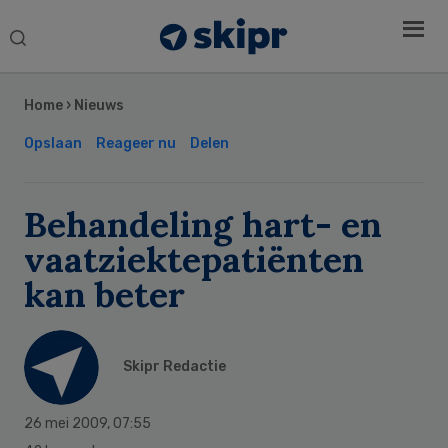
Search
this
Secondary
website
Sidebar
Home
›
Nieuws
Opslaan
Reageer nu
Delen
Behandeling hart- en
vaatziektepatiënten
kan beter
Skipr Redactie
26 mei 2009
,
07:55