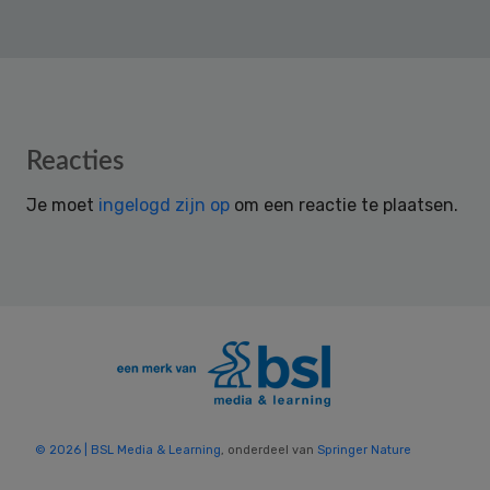
Reader
Reacties
Interactions
Je moet
ingelogd zijn op
om een reactie te plaatsen.
© 2026 | BSL Media & Learning
, onderdeel van
Springer Nature