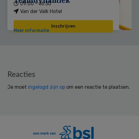
Teamdynamiek
09:00 - 16:30
Van der Valk Hotel
Inschrijven
Meer informatie
Reader
Reacties
Interactions
Je moet
ingelogd zijn op
om een reactie te plaatsen.