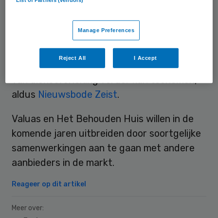
en ervaring uitwisselen en bepaalde
functies centraliseren. Het Behouden Huis
Manage Preferences
en Valuas verwachten door de
samenwerking zowel schaal- als efficiency
Reject All
I Accept
voordelen te behalen, waardoor de kwaliteit
van dienstverlening verder kan toenemen,
aldus
Nieuwsbode Zeist
.
Valuas en Het Behouden Huis willen in de
komende jaren uitbreiden door soortgelijke
samenwerkingen aan te gaan met andere
aanbieders in de markt.
Reageer op dit artikel
Meer over: