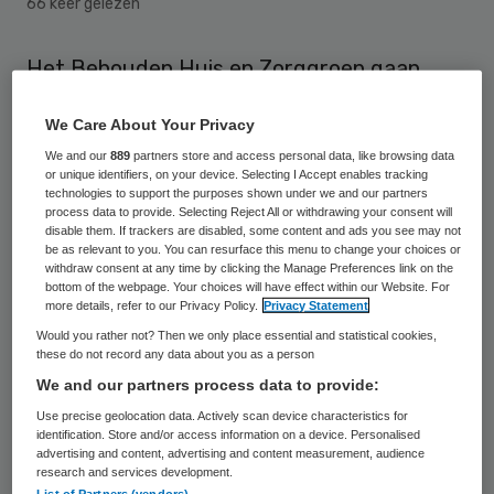
66 keer gelezen
Het Behouden Huis en Zorggroep gaan
fuseren. De twee organisaties in de
We Care About Your Privacy
particuliere ouderenzorg willen kennis en
We and our
889
partners store and access personal data, like browsing data
ervaring bundelen, zo meldt Nieuwsbode
or unique identifiers, on your device. Selecting I Accept enables tracking
technologies to support the purposes shown under we and our partners
Zeist.
process data to provide. Selecting Reject All or withdrawing your consent will
disable them. If trackers are disabled, some content and ads you see may not
be as relevant to you. You can resurface this menu to change your choices or
Behouden Huis is beheerder van Villa Pavia
withdraw consent at any time by clicking the Manage Preferences link on the
en Villa Blanda te Zeist. Valuas Zorggroep
bottom of the webpage. Your choices will have effect within our Website. For
more details, refer to our Privacy Policy.
Privacy Statement
uit Laren is onder meer eigenaar van
Would you rather not? Then we only place essential and statistical cookies,
Boarnsterhimstate in Aldeboarn (Fr.), een
these do not record any data about you as a person
particuliere woonzorgexploitatie voor
We and our partners process data to provide:
ouderen.
Use precise geolocation data. Actively scan device characteristics for
identification. Store and/or access information on a device. Personalised
advertising and content, advertising and content measurement, audience
Met de fusie willen de organisaties kennis
research and services development.
List of Partners (vendors)