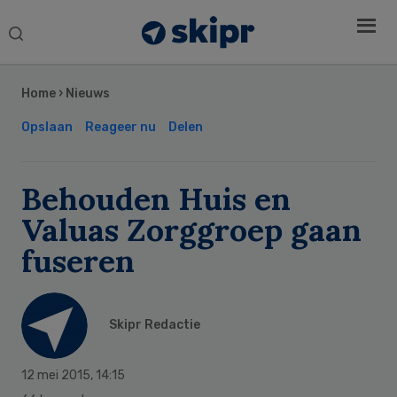
Search
this
Secondary
website
Sidebar
Home
›
Nieuws
Opslaan
Reageer nu
Delen
Behouden Huis en
Valuas Zorggroep gaan
fuseren
Skipr Redactie
12 mei 2015
,
14:15