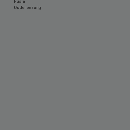
Fusie
Ouderenzorg
Primary
Sidebar