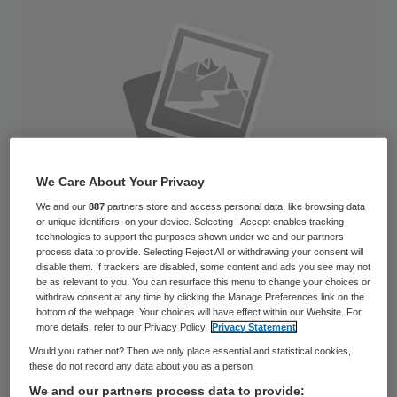
We Care About Your Privacy
We and our
887
partners store and access personal data, like browsing data
or unique identifiers, on your device. Selecting I Accept enables tracking
technologies to support the purposes shown under we and our partners
process data to provide. Selecting Reject All or withdrawing your consent will
disable them. If trackers are disabled, some content and ads you see may not
be as relevant to you. You can resurface this menu to change your choices or
Bart Berden, lid van de raad van bestuur
withdraw consent at any time by clicking the Manage Preferences link on the
bottom of the webpage. Your choices will have effect within our Website. For
St. Elisabeth ziekenhuis in Tilburg, is
more details, refer to our Privacy Policy.
Privacy Statement
verkozen tot Influencer of the Year. Berden
Would you rather not? Then we only place essential and statistical cookies,
these do not record any data about you as a person
volgt oud-bestuursvoorzitter Frits
We and our partners process data to provide: