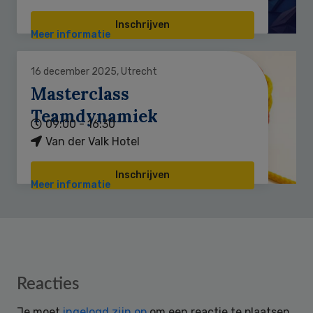
Inschrijven
Meer informatie
16 december 2025, Utrecht
Masterclass
Teamdynamiek
09:00 - 16:30
Van der Valk Hotel
Inschrijven
Meer informatie
Reader
Reacties
Interactions
Je moet
ingelogd zijn op
om een reactie te plaatsen.