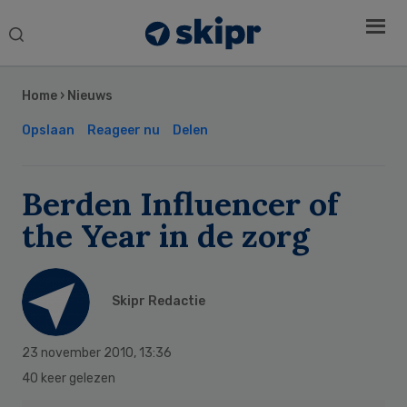
Search
this
Secondary
website
Sidebar
Home
›
Nieuws
Opslaan
Reageer nu
Delen
Berden Influencer of
the Year in de zorg
Skipr Redactie
23 november 2010
,
13:36
40 keer gelezen