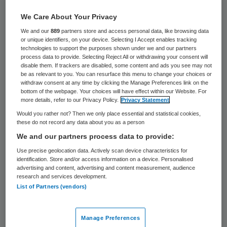
30 keer gelezen
We Care About Your Privacy
Kraamverzorgers in Nederland kampen met
We and our
889
partners store and access personal data, like browsing data
or unique identifiers, on your device. Selecting I Accept enables tracking
beroerde arbeidsomstandigheden. Als
technologies to support the purposes shown under we and our partners
process data to provide. Selecting Reject All or withdrawing your consent will
gevolg daarvan komt de zorg voor vrouwen
disable them. If trackers are disabled, some content and ads you see may not
be as relevant to you. You can resurface this menu to change your choices or
en baby’s in de knel. Met die waarschuwing
withdraw consent at any time by clicking the Manage Preferences link on the
komt de Nederlandse Beroepsvereniging
bottom of the webpage. Your choices will have effect within our Website. For
more details, refer to our Privacy Policy.
Privacy Statement
voor Kraamverzorgenden (NBvK)
Would you rather not? Then we only place essential and statistical cookies,
woensdag naar aanleiding van eigen
these do not record any data about you as a person
onderzoek.
We and our partners process data to provide:
Use precise geolocation data. Actively scan device characteristics for
identification. Store and/or access information on a device. Personalised
Uit de enquête onder kraamverzorgenden
advertising and content, advertising and content measurement, audience
blijkt onder meer dat die gemiddeld 50
research and services development.
List of Partners (vendors)
procent meer uren werken dan waarvoor ze
worden betaald, geen vaste vrije dag
Manage Preferences
hebben, geen vakantiedagen kunnen