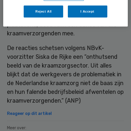
opnemen en zich vaak niet ziek mogen
Reject All
I Accept
melden. Aan de enquête, die begin dit jaar
plaatsvond, deed ruim een tiende van alle
kraamverzorgenden mee.
De reacties schetsen volgens NBvK-
voorzitter Siska de Rijke een “onthutsend
beeld van de kraamzorgsector. Uit alles
blijkt dat de werkgevers de problematiek in
de Nederlandse kraamzorg niet de baas zijn
en hun falende bedrijfsbeleid afwentelen op
kraamverzorgenden.” (ANP)
Reageer op dit artikel
Meer over: