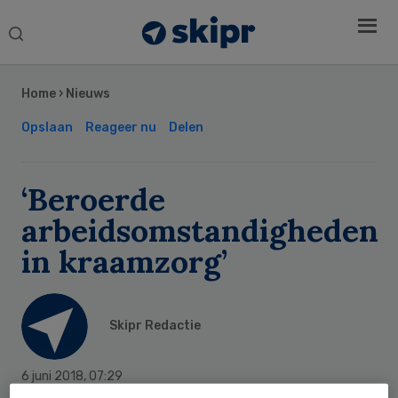
Search
this
Secondary
website
Sidebar
Home
›
Nieuws
Opslaan
Reageer nu
Delen
‘Beroerde
arbeidsomstandigheden
in kraamzorg’
Skipr Redactie
6 juni 2018
,
07:29