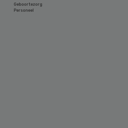
Geboortezorg
Personeel
Primary
Sidebar