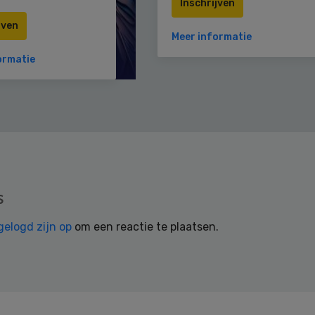
Inschrijven
jven
Meer informatie
ormatie
s
gelogd zijn op
om een reactie te plaatsen.