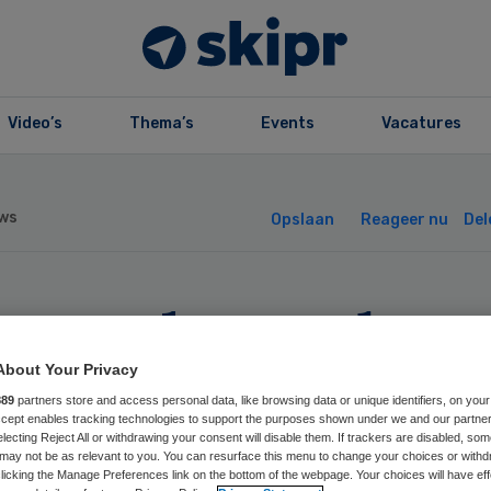
Video’s
Thema’s
Events
Vacatures
ws
Opslaan
Reageer nu
Del
stuurder verlaat
rggroep Charim
About Your Privacy
889
partners store and access personal data, like browsing data or unique identifiers, on your
Accept enables tracking technologies to support the purposes shown under we and our partne
electing Reject All or withdrawing your consent will disable them. If trackers are disabled, so
may not be as relevant to you. You can resurface this menu to change your choices or withd
licking the Manage Preferences link on the bottom of the webpage. Your choices will have eff