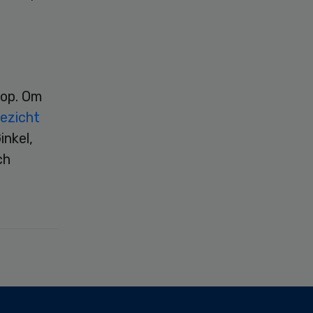
 op. Om
oezicht
inkel,
ch