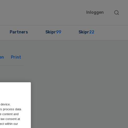
Searc
Inloggen
this
websit
Partners
Skipr
99
Skipr
22
Primary
Sidebar
en
Print
 device.
rs process data
me content and
raw consent at
ect within our