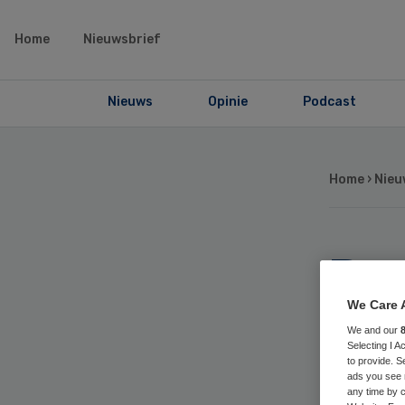
Home
Nieuwsbrief
Nieuws
Opinie
Podcast
Home
›
Nieu
Be
Zo
We Care 
We and our
Selecting I 
to provide. S
ads you see 
any time by c