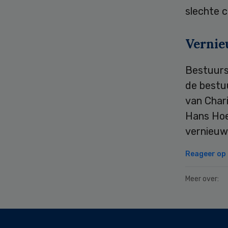
slechte 
Vernie
Bestuurs
de bestu
van Char
Hans Hoe
vernieu
Reageer op d
Meer over:
Secondary
Sidebar