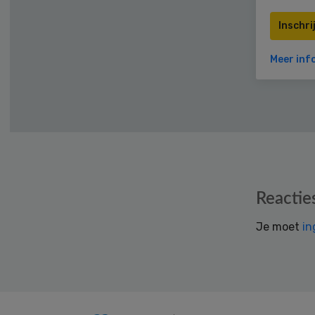
Inschri
Meer inf
Reader
Reactie
Interactions
Je moet
in