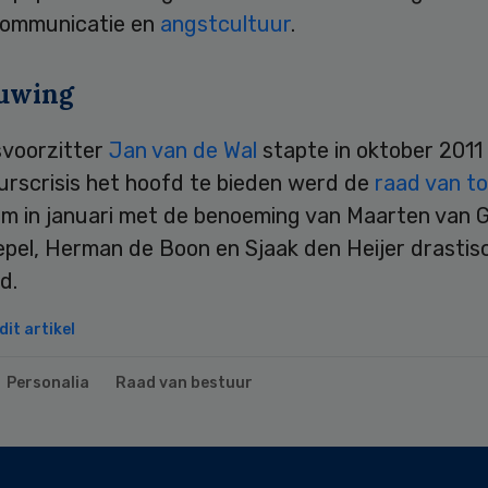
communicatie en
angstcultuur
.
uwing
voorzitter
Jan van de Wal
stapte in oktober 2011
urscrisis het hoofd te bieden werd de
raad van t
im in januari met de benoeming van Maarten van G
pel, Herman de Boon en Sjaak den Heijer drastis
wd.
it artikel
Personalia
Raad van bestuur