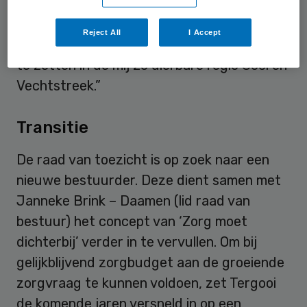
gezamenlijk met de huisartsen,
zorgpartners én zorgverzekeraars een
Reject All
I Accept
duurzame verandering van de zorg in gang
te zetten in de mij zo dierbare regio Gooi en
Vechtstreek.”
Transitie
De raad van toezicht is op zoek naar een
nieuwe bestuurder. Deze dient samen met
Janneke Brink – Daamen (lid raad van
bestuur) het concept van ‘Zorg moet
dichterbij’ verder in te vervullen. Om bij
gelijkblijvend zorgbudget aan de groeiende
zorgvraag te kunnen voldoen, zet Tergooi
de komende jaren versneld in op een