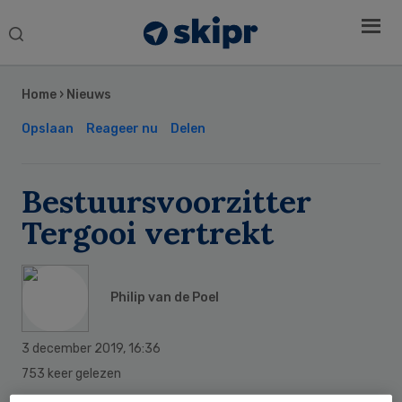
Search
this
Secondary
website
Sidebar
Home
›
Nieuws
Opslaan
Reageer nu
Delen
Bestuursvoorzitter
Tergooi vertrekt
Philip van de Poel
3 december 2019
,
16:36
753 keer gelezen