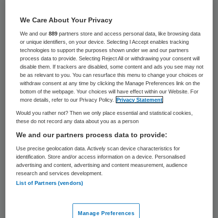
Hans den Hollander vertrekt per 1 juli 2020
na acht jaar als voorzitter van de raad van
We Care About Your Privacy
bestuur van Tergooi. De start van de
We and our
889
partners store and access personal data, like browsing data
or unique identifiers, on your device. Selecting I Accept enables tracking
nieuwbouw en de transitie naar zorg thuis
technologies to support the purposes shown under we and our partners
process data to provide. Selecting Reject All or withdrawing your consent will
vormen “een natuurlijk moment” in het
disable them. If trackers are disabled, some content and ads you see may not
be as relevant to you. You can resurface this menu to change your choices or
stokje over te dragen, aldus een verklaring
withdraw consent at any time by clicking the Manage Preferences link on the
van het ziekenhuis.
bottom of the webpage. Your choices will have effect within our Website. For
more details, refer to our Privacy Policy.
Privacy Statement
Would you rather not? Then we only place essential and statistical cookies,
“Terugkijkend heb ik een hele mooie en
these do not record any data about you as a person
intensieve periode bij Tergooi gehad”, aldus
We and our partners process data to provide:
Den Hollander. “Ik ben bijzonder trots dat
Use precise geolocation data. Actively scan device characteristics for
identification. Store and/or access information on a device. Personalised
we nu gestart zijn om het nieuwe
advertising and content, advertising and content measurement, audience
research and services development.
ziekenhuis in één fase te kunnen bouwen.
List of Partners (vendors)
Het team van Tergooi is klaar om als één
van de eerste ziekenhuizen in Nederland
Manage Preferences