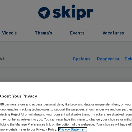
Video’s
Thema’s
Events
Vacatures
ws
Opslaan
Reageer nu
Del
jna 70 MERS-
About Your Privacy
iënten uit
889
partners store and access personal data, like browsing data or unique identifiers, on your
Accept enables tracking technologies to support the purposes shown under we and our partne
electing Reject All or withdrawing your consent will disable them. If trackers are disabled, so
ekenhuis
may not be as relevant to you. You can resurface this menu to change your choices or withd
licking the Manage Preferences link on the bottom of the webpage. Your choices will have eff
more details, refer to our Privacy Policy.
Privacy Statement