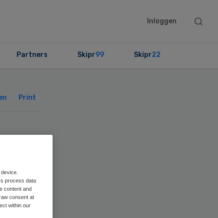
Searc
Inloggen
this
websit
Partners
Skipr
99
Skipr
22
Primary
Sidebar
en
Print
 device.
rs process data
me content and
raw consent at
ect within our