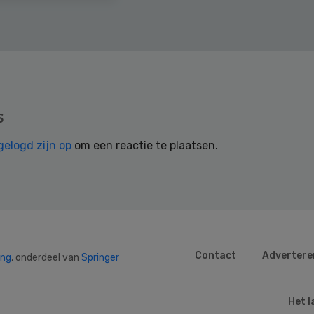
s
gelogd zijn op
om een reactie te plaatsen.
Contact
Advertere
ing
, onderdeel van
Springer
Het l