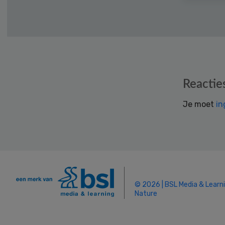
Reader
Reactie
Interactions
Je moet
in
© 2026 | BSL Media & Learn
Nature