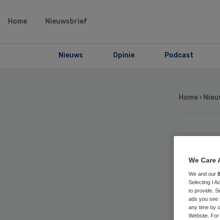
Home
Nieuwsbrief
Nieuws
Opinie
Podcast
Home
›
Nieu
Bi
We Care 
pat
We and our
Selecting I 
to provide. S
zi
ads you see 
any time by c
Website. For 