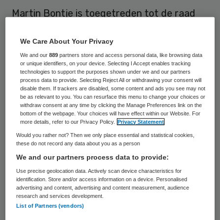
Martin Bontje is toegetreden tot de raad
van toezicht van Rivas Zorggroep. Naast
Bontje is ook Henk Naves benoemd als
We Care About Your Privacy
toezichthouder bij het gemengde
We and our
889
partners store and access personal data, like browsing data
or unique identifiers, on your device. Selecting I Accept enables tracking
zorgconcern in Gorinchem.
technologies to support the purposes shown under we and our partners
process data to provide. Selecting Reject All or withdrawing your consent will
disable them. If trackers are disabled, some content and ads you see may not
Bontje en Naves vervangen B. Deitmers en
be as relevant to you. You can resurface this menu to change your choices or
withdraw consent at any time by clicking the Manage Preferences link on the
G.J. Wouters, die zijn afgetreden vanwege
bottom of the webpage. Your choices will have effect within our Website. For
more details, refer to our Privacy Policy.
Privacy Statement
het bereiken van de maximale
Would you rather not? Then we only place essential and statistical cookies,
zittingstermijn.
Bontje
(58) is voorzitter van
these do not record any data about you as a person
de Vereniging Huisartsenposten Nederland
We and our partners process data to provide:
(VHN) en eigenaar van een adviesbureau.
Use precise geolocation data. Actively scan device characteristics for
identification. Store and/or access information on a device. Personalised
Tot medio 2012 was hij lid van de raad van
advertising and content, advertising and content measurement, audience
research and services development.
bestuur van zorgverzekeraar VGZ. Naves
List of Partners (vendors)
(53) is werkzaam als president van de