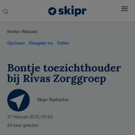
Search
this
Secondary
website
Sidebar
Home
›
Nieuws
Opslaan
Reageer nu
Delen
Bontje toezichthouder
bij Rivas Zorggroep
Skipr Redactie
21 februari 2013
,
09:56
65 keer gelezen