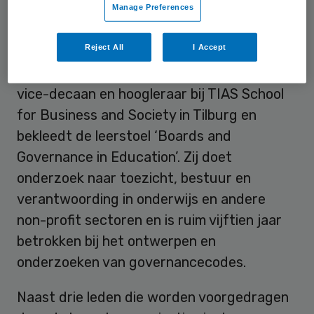
Manage Preferences
onderzoek doen naar de ontwikkeling van
de governance in de zorg.
Reject All
I Accept
Pas benoemd voorzitter Hooge (1967) is
vice-decaan en hoogleraar bij TIAS School
for Business and Society in Tilburg en
bekleedt de leerstoel ‘Boards and
Governance in Education’. Zij doet
onderzoek naar toezicht, bestuur en
verantwoording in onderwijs en andere
non-profit sectoren en is ruim vijftien jaar
betrokken bij het ontwerpen en
onderzoeken van governancecodes.
Naast drie leden die worden voorgedragen