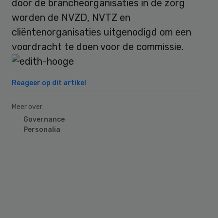
door de brancheorganisaties in de zorg
worden de NVZD, NVTZ en
cliëntenorganisaties uitgenodigd om een
voordracht te doen voor de commissie.
Reageer op dit artikel
Meer over:
Governance
Personalia
Primary
Sidebar