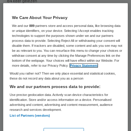
84 keer gelezen
Hoogleraar Edith Hooge is benoemd tot
We Care About Your Privacy
voorzitter van de Governance innovatie- en
We and our
889
partners store and access personal data, like browsing data
or unique identifiers, on your device. Selecting I Accept enables tracking
adviescommissie van de koepel
technologies to support the purposes shown under we and our partners
process data to provide. Selecting Reject All or withdrawing your consent will
Brancheorganisaties Zorg (BoZ).
disable them. If trackers are disabled, some content and ads you see may not
be as relevant to you. You can resurface this menu to change your choices or
withdraw consent at any time by clicking the Manage Preferences link on the
Bij het vaststellen van de nieuwe
bottom of the webpage. Your choices will have effect within our Website. For
more details, refer to our Privacy Policy.
Privacy Statement
Governancecode Zorg 2017, die sinds 1
Would you rather not? Then we only place essential and statistical cookies,
januari van kracht is, hebben de
these do not record any data about you as a person
brancheorganisaties in de zorg
We and our partners process data to provide:
afgesproken dat er een Governance
Use precise geolocation data. Actively scan device characteristics for
identification. Store and/or access information on a device. Personalised
innovatie- en adviescommissie zal worden
advertising and content, advertising and content measurement, audience
research and services development.
geïnstalleerd. Deze commissie kan
List of Partners (vendors)
adviseren over algemene
governancevraagstukken en thematisch