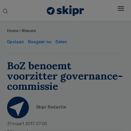
Search
this
Secondary
website
Sidebar
Home
›
Nieuws
Opslaan
Reageer nu
Delen
BoZ benoemt
voorzitter governance-
commissie
Skipr Redactie
31 maart 2017
,
07:00