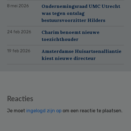
Ondernemingsraad UMC Utrecht
8 mei 2026
was tegen ontslag
bestuursvoorzitter Hilders
Charim benoemt nieuwe
24 feb 2026
toezichthouder
Amsterdamse Huisartsenalliantie
19 feb 2026
kiest nieuwe directeur
Reader
Reacties
Interactions
Je moet
ingelogd zijn op
om een reactie te plaatsen.