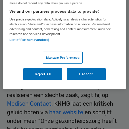
these do not record any data about you as a person
Het inrichten van laagdrempelige
We and our partners process data to provide:
inloopcentra voor welzijn en zorg, waar
Use precise geolocation data. Actively scan device characteristics for
identification. Store and/or access information on a device. Personalised
relatief simpele medische controles worden
advertising and content, advertising and content measurement, audience
uitgevoerd en mensen advies kunnen
research and services development.
List of Partners (vendors)
krijgen over eten en bewegen, is één van de
mogelijkheden die de RVZ daartoe wil
Manage Preferences
onderzoeken is. De LHV voelt niet voor
inloopcentra. LHV-voorman Steven van
Reject All
I Accept
Eijck vindt het RVZ-plan om inloopcentra
voor gezondheidskwesties in de wijken te
realiseren een slechte zaak, zegt hij op
Medisch Contact
. KNMG laat een kritisch
geluid horen via
haar website
en schrijft
onder meer “Onze gezondheidszorg heeft