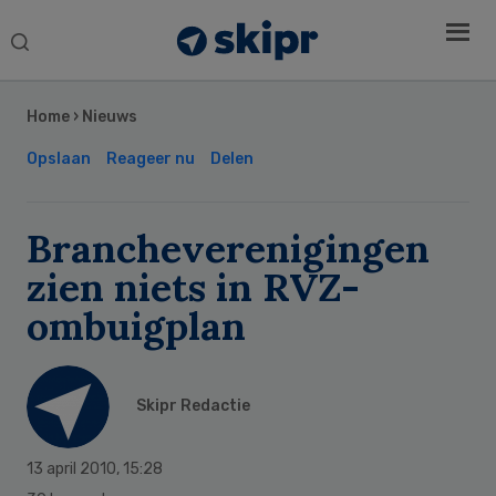
Search
this
Secondary
website
Sidebar
Home
›
Nieuws
Opslaan
Reageer nu
Delen
Brancheverenigingen
zien niets in RVZ-
ombuigplan
Skipr Redactie
13 april 2010
,
15:28