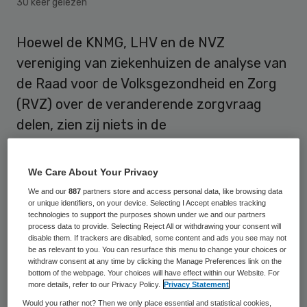
30 keer gelezen
Hoewel de KNMG, LHV en de NVZ
vereniging van ziekenhuizen de analyse van
de Raad voor de Volksgezondheid en Zorg
(RVZ) over de veranderende zorgvraag
delen, zien zij niets in de
omvormingsmaatregelen die de RVZ voor
ogen heeft.
We Care About Your Privacy
We and our
887
partners store and access personal data, like browsing data
or unique identifiers, on your device. Selecting I Accept enables tracking
Inloopcentra voor welzijn en zorg
technologies to support the purposes shown under we and our partners
process data to provide. Selecting Reject All or withdrawing your consent will
disable them. If trackers are disabled, some content and ads you see may not
Volgens de RVZ
moet de aandacht
be as relevant to you. You can resurface this menu to change your choices or
withdraw consent at any time by clicking the Manage Preferences link on the
verschuiven van zorg en ziekte naar
bottom of the webpage. Your choices will have effect within our Website. For
gezondheid en gedrag. Diagnose en
more details, refer to our Privacy Policy.
Privacy Statement
Would you rather not? Then we only place essential and statistical cookies,
behandelingmoet eerder, sneller en beter.