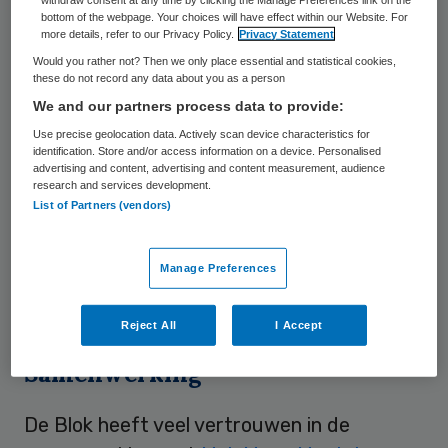
BuurtzorgT opzetten. Dit concept biedt
bottom of the webpage. Your choices will have effect within our Website. For
more details, refer to our Privacy Policy.
Privacy Statement
psychiatrische zorg, ondersteuning en
Would you rather not? Then we only place essential and statistical cookies,
begeleiding aan huis en in de wijk.
these do not record any data about you as a person
We and our partners process data to provide:
BuurtzorgT gaat dit najaar van start op
Use precise geolocation data. Actively scan device characteristics for
identification. Store and/or access information on a device. Personalised
drie tot vijf plekken in Nederland, licht
advertising and content, advertising and content measurement, audience
zorgdirecteur Jos de Blok van Buurtzorg
research and services development.
List of Partners (vendors)
Nederland toe. De teams starten in een
paar grote steden. Welke dit zijn wil
De
Manage Preferences
Blok
in augustus pas bekendmaken
wanneer de voorbereidingen afgerond zijn.
Reject All
I Accept
Samenwerking
De Blok heeft veel vertrouwen in de