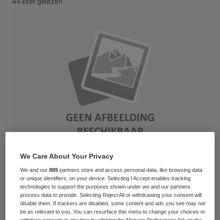
44 keer gelezen
We Care About Your Privacy
We and our
889
partners store and access personal data, like browsing data
SONY DSC
or unique identifiers, on your device. Selecting I Accept enables tracking
technologies to support the purposes shown under we and our partners
process data to provide. Selecting Reject All or withdrawing your consent will
Buurtzorg Nederland gaat samen met ggz-
disable them. If trackers are disabled, some content and ads you see may not
aanbieder MoleMann Mental Health
be as relevant to you. You can resurface this menu to change your choices or
withdraw consent at any time by clicking the Manage Preferences link on the