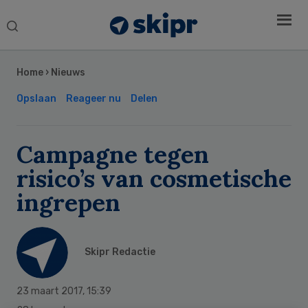
Search
this
Secondary
website
Sidebar
Home
›
Nieuws
Opslaan
Reageer nu
Delen
Campagne tegen
risico’s van cosmetische
ingrepen
Skipr Redactie
23 maart 2017
,
15:39