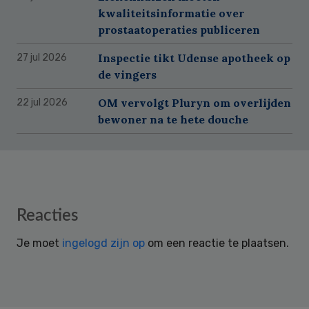
kwaliteitsinformatie over
prostaatoperaties publiceren
Inspectie tikt Udense apotheek op
27 jul 2026
de vingers
OM vervolgt Pluryn om overlijden
22 jul 2026
bewoner na te hete douche
Reader
Reacties
Interactions
Je moet
ingelogd zijn op
om een reactie te plaatsen.