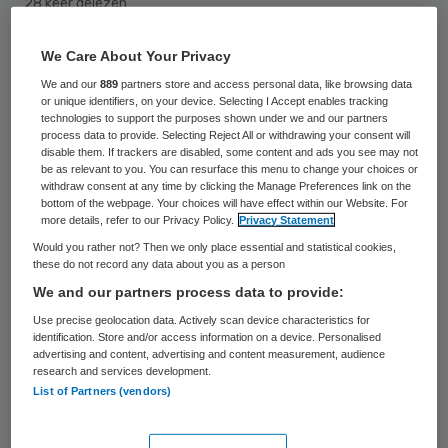
28 keer gelezen
We Care About Your Privacy
De overheid is op 23 maart een campagne
We and our
889
partners store and access personal data, like browsing data
begonnen tegen onverantwoorde risico’s bij
or unique identifiers, on your device. Selecting I Accept enables tracking
puur esthetische cosmetische ingrepen.
technologies to support the purposes shown under we and our partners
process data to provide. Selecting Reject All or withdrawing your consent will
Het kabinet wil dat mensen beter
disable them. If trackers are disabled, some content and ads you see may not
be as relevant to you. You can resurface this menu to change your choices or
geïnformeerd zijn. De kwaliteit van de
withdraw consent at any time by clicking the Manage Preferences link on the
bottom of the webpage. Your choices will have effect within our Website. For
behandeling moet omhoog en behandelaren
more details, refer to our Privacy Policy.
Privacy Statement
moeten goed opgeleid zijn. En reclames
Would you rather not? Then we only place essential and statistical cookies,
these do not record any data about you as a person
moeten voldoen aan strengere normen.
We and our partners process data to provide:
Dat meldt het ministerie van VWS in een
Use precise geolocation data. Actively scan device characteristics for
identification. Store and/or access information on a device. Personalised
nieuwsbericht. De campagne richt zich
advertising and content, advertising and content measurement, audience
research and services development.
vooral op jonge vrouwen die denken aan
List of Partners (vendors)
bijvoorbeeld het injecteren van fillers. Er
wordt vooral gebruik gemaakt van online