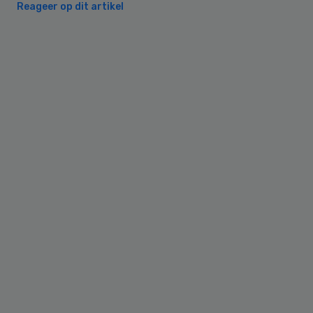
Reageer op dit artikel
Primary
Sidebar