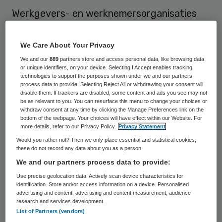
Werkgevers- en werknemersorganisaties
weten elkaar nog steeds niet te vinden in
het cao-overleg voor de VVT. Volgens ActiZ
We Care About Your Privacy
en BTN stellen de bonden steeds nieuwe
We and our
889
partners store and access personal data, like browsing data
or unique identifiers, on your device. Selecting I Accept enables tracking
eisen voor ze weer aan tafel willen en
technologies to support the purposes shown under we and our partners
process data to provide. Selecting Reject All or withdrawing your consent will
volgens de vakbonden weigeren de
disable them. If trackers are disabled, some content and ads you see may not
werkgevers een totaalbod te doen.
be as relevant to you. You can resurface this menu to change your choices or
withdraw consent at any time by clicking the Manage Preferences link on the
bottom of the webpage. Your choices will have effect within our Website. For
more details, refer to our Privacy Policy.
Privacy Statement
Actietraject
Would you rather not? Then we only place essential and statistical cookies,
these do not record any data about you as a person
Onacceptabel, stellen de vakbonden. Ze
We and our partners process data to provide:
gaan de werkgevers een ultimatum stellen.
Use precise geolocation data. Actively scan device characteristics for
identification. Store and/or access information on a device. Personalised
Volgens de bonden is een actietraject
advertising and content, advertising and content measurement, audience
research and services development.
onvermijdelijk. Wim van der Hoorn,
List of Partners (vendors)
bestuurder van
Abvakabo FNV
, zegt in een