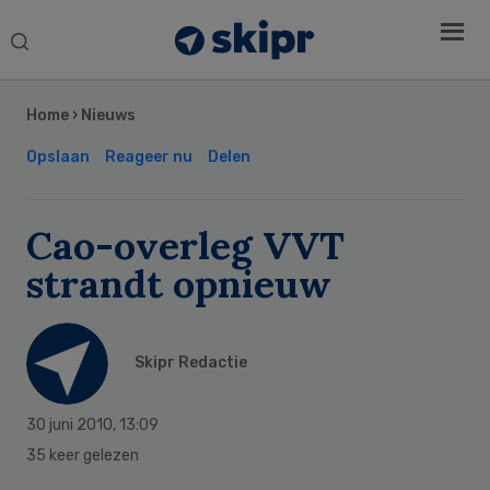
Search
this
Secondary
website
Sidebar
Home
›
Nieuws
Opslaan
Reageer nu
Delen
Cao-overleg VVT
strandt opnieuw
Skipr Redactie
30 juni 2010
,
13:09
35 keer gelezen