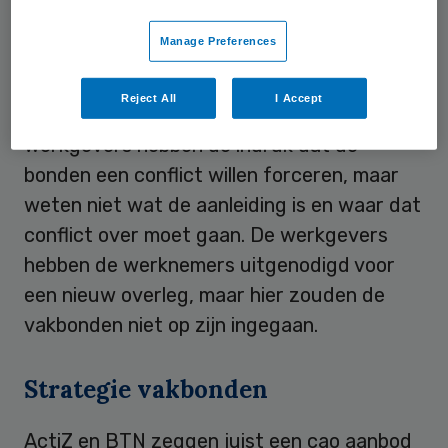
persbericht: “Werkgevers willen echter
Manage Preferences
persé hun voorwaarden doorduwen. Het is
erg teleurstellend dat werkgevers hun
Reject All
I Accept
medewerkers zo in de kou laten staan.” De
werkgevers hebben de indruk dat de
bonden een conflict willen forceren, maar
weten niet wat de aanleiding is en waar dat
conflict over moet gaan. De werkgevers
hebben de werknemers uitgenodigd voor
een nieuw overleg, maar hier zouden de
vakbonden niet op zijn ingegaan.
Strategie vakbonden
ActiZ en BTN zeggen juist een cao aanbod