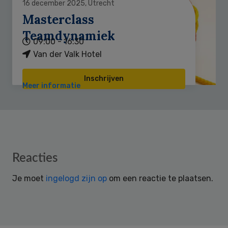
16 december 2025, Utrecht
Masterclass
Teamdynamiek
09:00 - 16:30
Van der Valk Hotel
Inschrijven
Meer informatie
Reader
Reacties
Interactions
Je moet
ingelogd zijn op
om een reactie te plaatsen.