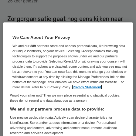
25 keer gelezen
Zorgorganisatie gaat nog eens kijken naar
het voornemen om de huishoudelijke hulp
activiteiten te beëindigen. Het besluit over
We Care About Your Privacy
een eventuele overname van de
We and our
889
partners store and access personal data, like browsing data
or unique identifiers, on your device. Selecting I Accept enables tracking
huishoudelijke hulp of samenwerking met
technologies to support the purposes shown under we and our partners
process data to provide. Selecting Reject All or withdrawing your consent will
een andere partij wordt net als de
disable them. If trackers are disabled, some content and ads you see may not
collectieve ontslagaanvraag, tot 27 oktober
be as relevant to you. You can resurface this menu to change your choices or
withdraw consent at any time by clicking the Manage Preferences link on the
2014 uitgesteld. Dit meldt de
bottom of the webpage. Your choices will have effect within our Website. For
more details, refer to our Privacy Policy.
Privacy Statement
zorgorganisatie vandaag.
Would you rather not? Then we only place essential and statistical cookies,
these do not record any data about you as a person
Op 28 augustus maakte Carinova bekend
We and our partners process data to provide:
dat een kwart van het personeel, wat
Use precise geolocation data. Actively scan device characteristics for
identification. Store and/or access information on a device. Personalised
neerkomt op zo’n 1000 werknemers
zou
advertising and content, advertising and content measurement, audience
worden ontslagen
omdat de organisatie per
research and services development.