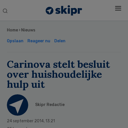
Search
this
Secondary
website
Sidebar
Home
›
Nieuws
Opslaan
Reageer nu
Delen
Carinova stelt besluit
over huishoudelijke
hulp uit
Skipr Redactie
24 september 2014
,
13:21