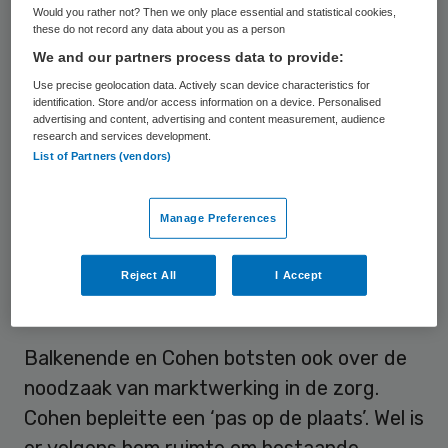
Inkomensafhankelijke
Would you rather not? Then we only place essential and statistical cookies,
these do not record any data about you as a person
zorgpremie
We and our partners process data to provide:
Use precise geolocation data. Actively scan device characteristics for
Cohen gaf aan dat zijn partij kiest voor een
identification. Store and/or access information on a device. Personalised
inkomensafhankelijke zorgpremie en ‘een
advertising and content, advertising and content measurement, audience
research and services development.
goed zorgpakket’. “Als je dan patiënt bent,
List of Partners (vendors)
dan word je allemaal op dezelfde manier
behandeld.” De premie loopt volgens hem op
Manage Preferences
tot maximaal 1600 euro.
Reject All
I Accept
Marktwerking
Balkenende en Cohen botsten ook over de
noodzaak van marktwerking in de zorg.
Cohen bepleitte een ‘pas op de plaats’. Wel is
er volgens hem ruimte om bestaande