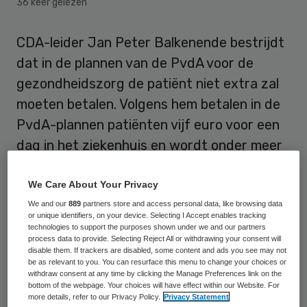
36 keer gelezen
CDA-leider Jan Peter Balkenende bestrijdt
dat in de plannen van de PvdA voor de
gezondheidszorg de patiënt niet extra zal
moeten betalen. Volgens hem betalen in de
PvdA-plannen patiënten vijf euro voor een
dag in het ziekenhuis en wordt onder meer
het basispakket verkleind. “Hoe kunt u dan
zeggen dat mensen niet meer moeten
We Care About Your Privacy
betalen”, wierp Balkenende woensdagavond
We and our
889
partners store and access personal data, like browsing data
or unique identifiers, on your device. Selecting I Accept enables tracking
PvdA-leider Job Cohen voor de voeten
technologies to support the purposes shown under we and our partners
process data to provide. Selecting Reject All or withdrawing your consent will
tijdens het lijsttrekkersdebat in Carré in
disable them. If trackers are disabled, some content and ads you see may not
be as relevant to you. You can resurface this menu to change your choices or
Amsterdam.
withdraw consent at any time by clicking the Manage Preferences link on the
bottom of the webpage. Your choices will have effect within our Website. For
more details, refer to our Privacy Policy.
Privacy Statement