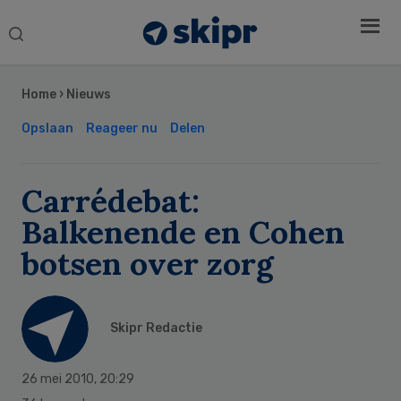
Search
this
Secondary
website
Sidebar
Home
›
Nieuws
Opslaan
Reageer nu
Delen
Carrédebat:
Balkenende en Cohen
botsen over zorg
Skipr Redactie
26 mei 2010
,
20:29