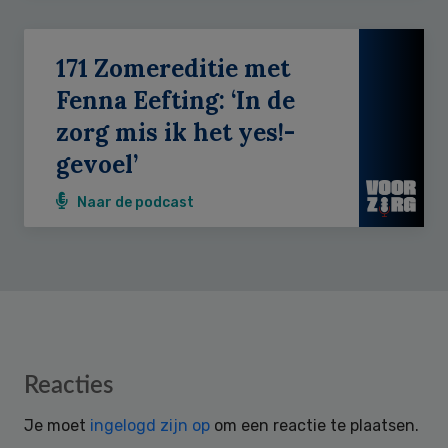
171 Zomereditie met
Fenna Eefting: ‘In de
zorg mis ik het yes!-
gevoel’
Naar de podcast
Reader
Reacties
Interactions
Je moet
ingelogd zijn op
om een reactie te plaatsen.