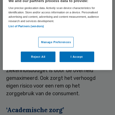
We and our partners process data to provide:
Dit komt neer op een besparing van 2
Use precise geolocation data. Actively scan device characteristics for
procent per jaar. De maatregelen zijn
identification. Store and/or access information on a device. Personalised
advertising and content, advertising and content measurement, audience
volgens het ziekenhuis nodig om te kunnen
research and services development.
blijven investeren in kwalitatief goede zorg
List of Partners (vendors)
en innovatie.
Manage Preferences
Het Catharina Ziekenhuis ziet, net als veel
andere ziekenhuizen, de opbrengsten
Reject All
I Accept
stagneren. De groei van het collectieve
ziekenhuisbudget is door de overheid
gemaximeerd. Ook zorgt het verhoogd
eigen risico voor een rem op het
zorggebruik van de consument.
‘Academische zorg’