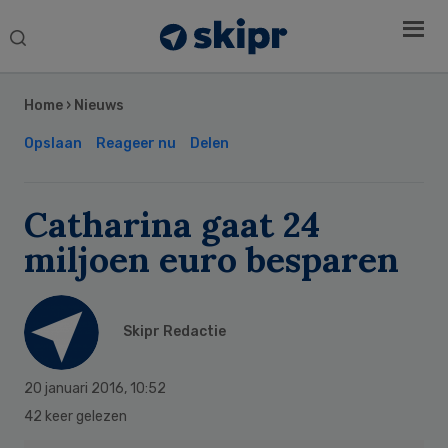
Search
this
Secondary
website
Sidebar
Home
›
Nieuws
Opslaan
Reageer nu
Delen
Catharina gaat 24
miljoen euro besparen
Skipr Redactie
20 januari 2016
,
10:52
42 keer gelezen