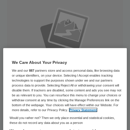
We Care About Your Privacy
We and our
887
partners store and access personal data, like browsing data
or unique identifiers, on your device. Selecting I Accept enables tracking
technologies to support the purposes shown under we and our partners
process data to provide. Selecting Reject All or withdrawing your consent will
disable them. If trackers are disabled, some content and ads you see may not
AppleMark
be as relevant to you. You can resurface this menu to change your choices or
withdraw consent at any time by clicking the Manage Preferences link on the
bottom of the webpage. Your choices will have effect within our Website. For
Onder de naam Slim Fit gaat het Catharina
more details, refer to our Privacy Policy.
Privacy Statement
Ziekenhuis in Eindhoven de komende drie
Would you rather not? Then we only place essential and statistical cookies,
these do not record any data about you as a person
jaar structureel 24 miljoen euro besparen.