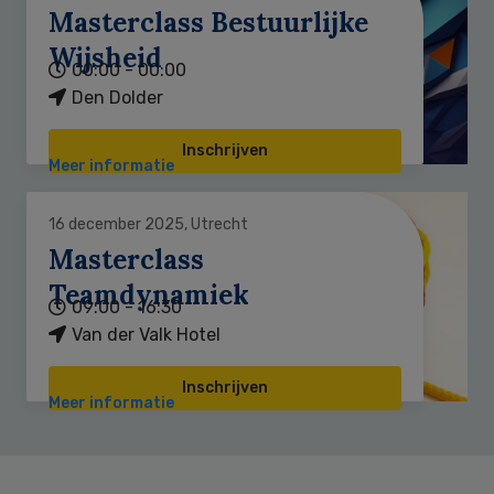
Masterclass Bestuurlijke
Wijsheid
00:00 - 00:00
Den Dolder
Inschrijven
Meer informatie
16 december 2025, Utrecht
Masterclass
Teamdynamiek
09:00 - 16:30
Van der Valk Hotel
Inschrijven
Meer informatie