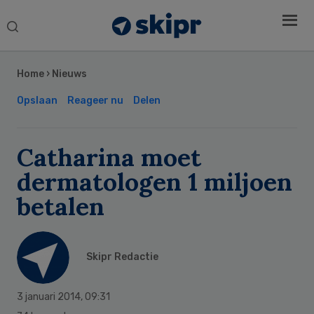
Search
this
Secondary
website
Sidebar
Home
›
Nieuws
Opslaan
Reageer nu
Delen
Catharina moet
dermatologen 1 miljoen
betalen
Skipr Redactie
3 januari 2014
,
09:31