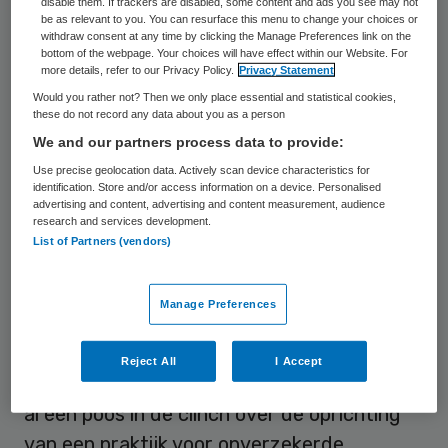
vrijdag weten naar aanleiding van een
disable them. If trackers are disabled, some content and ads you see may not
be as relevant to you. You can resurface this menu to change your choices or
uitspraak van het Scheidsgerecht
withdraw consent at any time by clicking the Manage Preferences link on the
bottom of the webpage. Your choices will have effect within our Website. For
Gezondheidszorg.
more details, refer to our Privacy Policy.
Privacy Statement
Would you rather not? Then we only place essential and statistical cookies,
Het ziekenhuis zegt nadrukkelijk dat het
these do not record any data about you as a person
We and our partners process data to provide:
niet om een schadevergoeding gaat, maar
Use precise geolocation data. Actively scan device characteristics for
om een vergoeding voor de dermatologen
identification. Store and/or access information on a device. Personalised
omdat ze er niet meer mogen werken.
advertising and content, advertising and content measurement, audience
research and services development.
Volgens het ziekenhuis hadden de
List of Partners (vendors)
dermatologen ruim 9 miljoen geclaimd.
Manage Preferences
Opzegging maatschap
Reject All
I Accept
Het ziekenhuis en de dermatologen liggen
al een poos in de clinch over de oprichting
van een praktijk voor onverzekerde