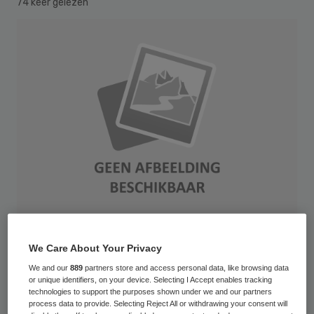
74 keer gelezen
We Care About Your Privacy
Het Catharina Ziekenhuis in Eindhoven
We and our
889
partners store and access personal data, like browsing data
moet in totaal 1 miljoen euro betalen aan
or unique identifiers, on your device. Selecting I Accept enables tracking
technologies to support the purposes shown under we and our partners
vier dermatologen. Dat laat het ziekenhuis
process data to provide. Selecting Reject All or withdrawing your consent will